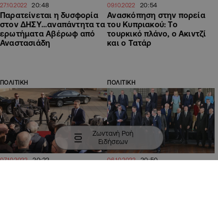
20:48
20:54
27.10.2022
09.10.2022
Παρατείνεται η δυσφορία
Ανασκόπηση στην πορεία
στον ΔΗΣΥ…αναπάντητα τα
του Κυπριακού: Το
ερωτήματα Αβέρωφ από
τουρκικό πλάνο, ο Ακιντζί
Αναστασιάδη
και ο Τατάρ
ΠΟΛΙΤΙΚΗ
ΠΟΛΙΤΙΚΗ
Ζωντανή Ροή
Ειδήσεων
20:22
20:50
07.10.2022
06.10.2022
Όλο το παρασκήνιο του
Βαρύ το κλίμα για τον
μπρα ντε φερ, σκληρή
Ερντογάν στη σύνοδο της
λογομαχία και ειρωνείες
Ευρωπαϊκής Πολιτικής
Κοινότητας