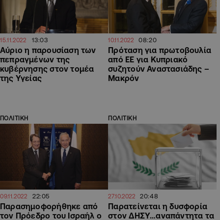
13:03
08:20
15.11.2022
10.11.2022
Αύριο η παρουσίαση των
Πρόταση για πρωτοβουλία
πεπραγμένων της
από ΕΕ για Κυπριακό
κυβέρνησης στον τομέα
συζητούν Αναστασιάδης –
της Υγείας
Μακρόν
ΠΟΛΙΤΙΚΗ
ΠΟΛΙΤΙΚΗ
22:05
20:48
09.11.2022
27.10.2022
Παρασημοφορήθηκε από
Παρατείνεται η δυσφορία
τον Πρόεδρο του Ισραήλ ο
στον ΔΗΣΥ…αναπάντητα τα