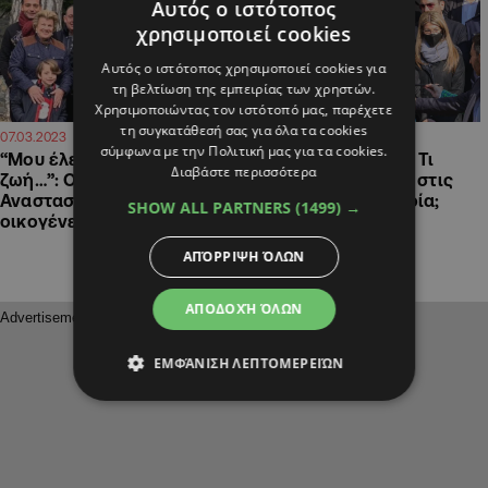
Αυτός ο ιστότοπος
χρησιμοποιεί cookies
Αυτός ο ιστότοπος χρησιμοποιεί cookies για
τη βελτίωση της εμπειρίας των χρηστών.
Χρησιμοποιώντας τον ιστότοπό μας, παρέχετε
τη συγκατάθεσή σας για όλα τα cookies
11:47
10:59
07.03.2023
12.02.2023
σύμφωνα με την Πολιτική μας για τα cookies.
“Μου έλειψε η ιδιωτική
Άντρη Αναστασιάδη: Τι
Διαβάστε περισσότερα
ζωή…”: Ο Νίκος
επέλεξε να φορέσει στις
Αναστασιάδης για την
κάλπες η Πρώτη Κυρία;
SHOW ALL PARTNERS
(1499) →
οικογένειά του-ΒΙΝΤΕΟ
ΑΠΌΡΡΙΨΗ ΌΛΩΝ
ΑΠΟΔΟΧΉ ΌΛΩΝ
ΕΜΦΆΝΙΣΗ ΛΕΠΤΟΜΕΡΕΙΏΝ