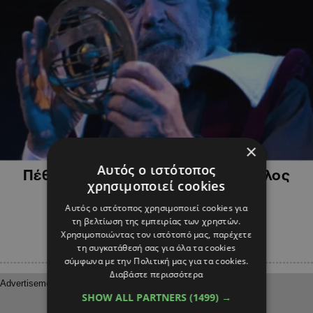
×
ΨΥΧΑΓΩΓΙΑ
Αυτός ο ιστότοπος
Πέθανε ο Έλληνας ηθοποιός Άγγελος
χρησιμοποιεί cookies
Αντωνόπουλος
Αυτός ο ιστότοπος χρησιμοποιεί cookies για
τη βελτίωση της εμπειρίας των χρηστών.
Χρησιμοποιώντας τον ιστότοπό μας, παρέχετε
τη συγκατάθεσή σας για όλα τα cookies
σύμφωνα με την Πολιτική μας για τα cookies.
Διαβάστε περισσότερα
SHOW ALL PARTNERS
(1499) →