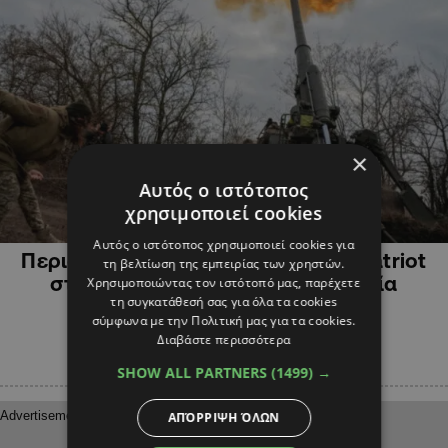
×
Αυτός ο ιστότοπος
χρησιμοποιεί cookies
ΔΙΕΘΝΗ
Αυτός ο ιστότοπος χρησιμοποιεί cookies για
Περισσότερα συστήματα άμυνας Patriot
τη βελτίωση της εμπειρίας των χρηστών.
στέλνει η Γερμανία στην Ουκρανία
Χρησιμοποιώντας τον ιστότοπό μας, παρέχετε
τη συγκατάθεσή σας για όλα τα cookies
σύμφωνα με την Πολιτική μας για τα cookies.
Διαβάστε περισσότερα
SHOW ALL PARTNERS
(1499) →
ΑΠΌΡΡΙΨΗ ΌΛΩΝ