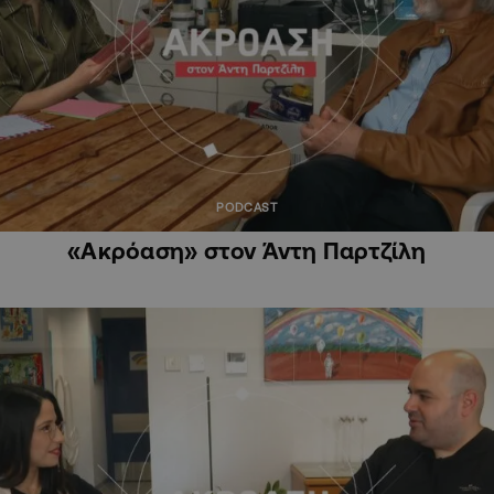
PODCAST
«Ακρόαση» στον Άντη Παρτζίλη