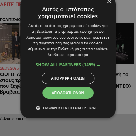
×
ΔΕΙΤΕ ΠΕΡΙΣΣΟΤΕΡΑ
Αυτός ο ιστότοπος
χρησιμοποιεί cookies
ΠΟΛΙΤΙΣΜΟΣ
ΠΟΛΙΤΙΣΜΟΣ
Αυτός ο ιστότοπος χρησιμοποιεί cookies για
τη βελτίωση της εμπειρίας των χρηστών.
Χρησιμοποιώντας τον ιστότοπό μας, παρέχετε
τη συγκατάθεσή σας για όλα τα cookies
σύμφωνα με την Πολιτική μας για τα cookies.
Διαβάστε περισσότερα
SHOW ALL PARTNERS
(1499) →
14:15
20:56
28.03.2025
27.03.2025
ΦΩΤΟ: Απονεμήθηκαν
Με δική του παραγωγή το
ΑΠΌΡΡΙΨΗ ΌΛΩΝ
στους τρεις καλλιτέχνες
2026 στο Φεστιβάλ
που ξεχώρισαν το 2024 τα
Επιδαυρου ο ΘΟΚ (ΒΙΝΤΕΟ)
Βραβεία Θεάτρου ΘΟΚ
ΑΠΟΔΟΧΉ ΌΛΩΝ
ΕΜΦΆΝΙΣΗ ΛΕΠΤΟΜΕΡΕΙΏΝ