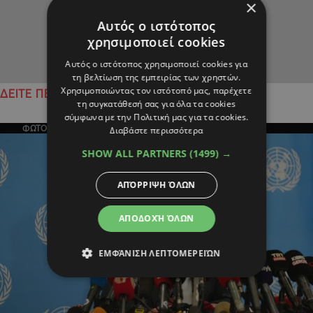
×
Αυτός ο ιστότοπος
χρησιμοποιεί cookies
Αυτός ο ιστότοπος χρησιμοποιεί cookies για
τη βελτίωση της εμπειρίας των χρηστών.
Χρησιμοποιώντας τον ιστότοπό μας, παρέχετε
ΔΕΙΤΕ ΠΕΡΙΣΣΟΤΕΡΑ
τη συγκατάθεσή σας για όλα τα cookies
σύμφωνα με την Πολιτική μας για τα cookies.
ΦΩΤΟΓΡΑΦΙΑ ΤΗΣ ΗΜΕΡΑΣ
Διαβάστε περισσότερα
SHOW ALL PARTNERS
(1499) →
ΑΠΌΡΡΙΨΗ ΌΛΩΝ
ΑΠΟΔΟΧΉ ΌΛΩΝ
ΕΜΦΆΝΙΣΗ ΛΕΠΤΟΜΕΡΕΙΏΝ