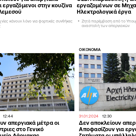
ι εργαζόμενοι στην κουζίνα
εργαζομένων σε Μηχα
 Λεμεσού
Ηλεκτρολογικά έργα
χνίες κάνουν λόγο για φορτικές συνθήκες
Ζητά παρέμβαση από το Υπουρ
ς
αναστολή των απεργιακών
ΟΙΚΟΝΟΜΙΑ
12:44
31.01.2024
12:30
υν απεργιακά μέτρα οι
Δεν αποκλείουν απερ
τριες στο Γενικό
Αποφασίζουν για εργ
μείο Λάρνακας
ζητήματα οι υπάλληλ