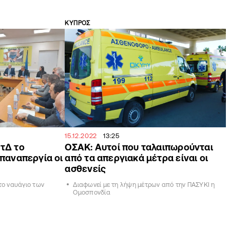
ΚΥΠΡΟΣ
15.12.2022
13:25
ΠτΔ το
ΟΣΑΚ: Aυτοί που ταλαιπωρούνται
 παναπεργία οι
από τα απεργιακά μέτρα είναι οι
ασθενείς
το ναυάγιο των
Διαφωνεί με τη λήψη μέτρων από την ΠΑΣΥΚΙ η
Ομοσπονδία