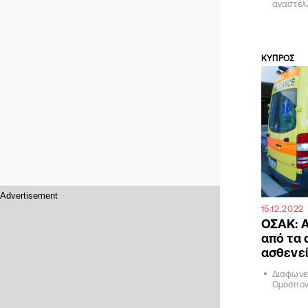
αναστέλ
ΚΥΠΡΟΣ
15.12.2022
ΟΣΑΚ: A
από τα 
ασθενε
Διαφωνεί
Ομοσπον