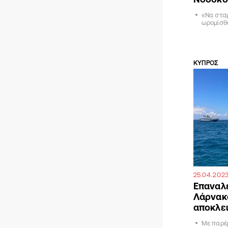
«Να σταμ
ωρομίσθι
ΚΥΠΡΟΣ
25.04.202
Επαναλε
Λάρνακα
αποκλε
Με παρέ