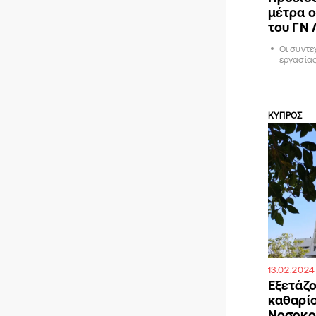
μέτρα ο
του ΓΝ
Οι συντε
εργασία
ΚΥΠΡΟΣ
13.02.2024
Εξετάζο
καθαρίσ
Νοσοκο