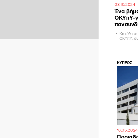
03.10.2024
Ένα βήμ
ΟΚΥπΥ-γι
πανσυνδ
Κατέθεσε 
ΟΚΥπΥ, συ
ΚΥΠΡΟΣ
16.05.2024
Προειδο