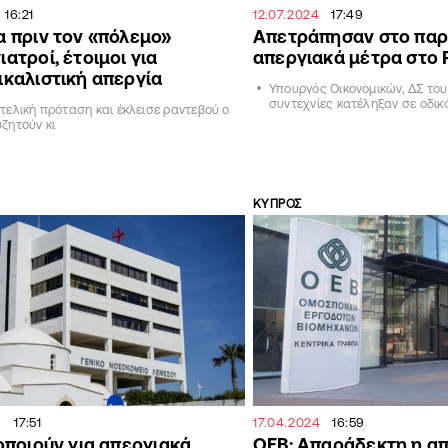
16:21
12.07.2024
17:49
α πριν τον «πόλεμο»
Απετράπησαν στο παρ
ατροί, έτοιμοι για
απεργιακά μέτρα στο 
ικαλιστική απεργία
Υπουργός Οικονομικών, ΔΣ του
συντεχνίες κατέληξαν σε οδικ
τελική πρόταση και έκλεισε ραντεβού ο
ζητούν κι
ΚΥΠΡΟΣ
17:51
17.04.2024
16:59
ποιούν για απεργιακά
ΟΕΒ: Απαράδεκτη η α