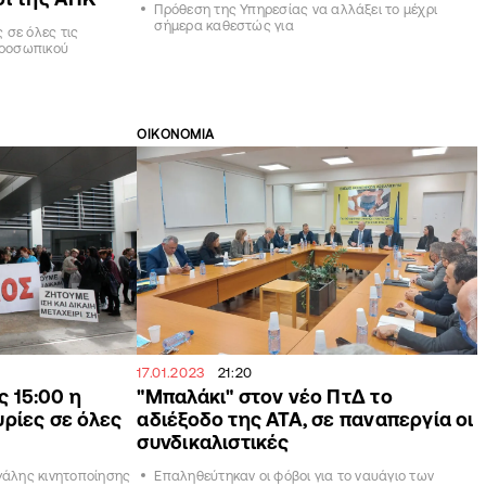
Πρόθεση της Υπηρεσίας να αλλάξει το μέχρι
σήμερα καθεστώς για
 σε όλες τις
προσωπικού
ΟΙΚΟΝΟΜΙΑ
17.01.2023
21:20
ς 15:00 η
"Μπαλάκι" στον νέο ΠτΔ το
ρίες σε όλες
αδιέξοδο της ΑΤΑ, σε παναπεργία οι
συνδικαλιστικές
γάλης κινητοποίησης
Επαληθεύτηκαν οι φόβοι για το ναυάγιο των