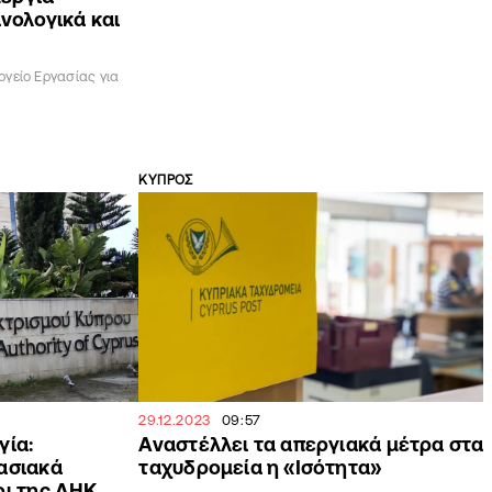
νολογικά και
γείο Εργασίας για
ΚΥΠΡΟΣ
29.12.2023
09:57
γία:
Αναστέλλει τα απεργιακά μέτρα στα
ασιακά
ταχυδρομεία η «Ισότητα»
οι της ΑΗΚ