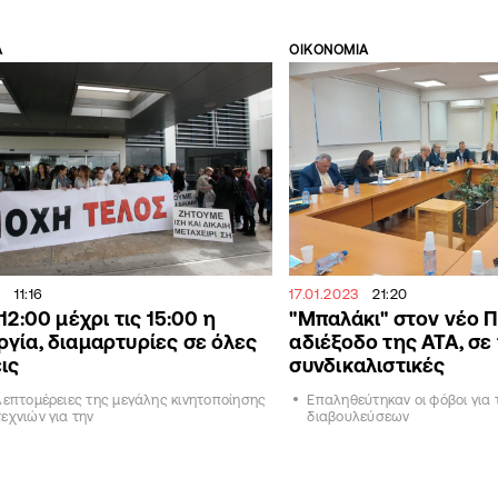
Α
ΟΙΚΟΝΟΜΙΑ
11:16
17.01.2023
21:20
12:00 μέχρι τις 15:00 η
"Μπαλάκι" στον νέο 
γία, διαμαρτυρίες σε όλες
αδιέξοδο της ΑΤΑ, σε
εις
συνδικαλιστικές
λεπτομέρειες της μεγάλης κινητοποίησης
Επαληθεύτηκαν οι φόβοι για 
εχνιών για την
διαβουλεύσεων