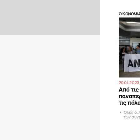
ΟΙΚΟΝΟΜΙ
20.01.2023
Από τις 
παναπερ
τις πόλ
Όλες οι 
των συντ