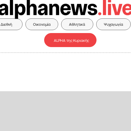
Διεθνή
Οικονομία
Αθλητικά
Ψυχαγωγία
ALPHA της Κυριακής