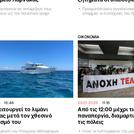
ατήσουν να αντικρίζουν τους
Πραγματοποιούν συνελεύσεις
ους ως τον τελευταίο τροχό
επαρχίες οι συντεχνίες του 
ΟΙΚΟΝΟΜΙΑ
3
16:48
20.01.2023
11:16
ιτουργεί το λιμάνι
Από τις 12:00 μέχρι τι
ς μετά τον χθεσινό
παναπεργία, διαμαρτυ
ισμό του
τις πόλεις
μβαση του Υπουργού Μεταφορών
Όλες οι λεπτομέρειες της με