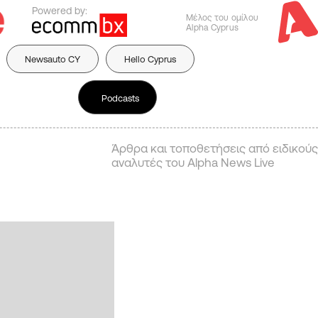
Powered by:
Μέλος του ομίλου
Alpha Cyprus
Newsauto CY
Hello Cyprus
Podcasts
Άρθρα και τοποθετήσεις από ειδικούς
αναλυτές του Alpha News Live