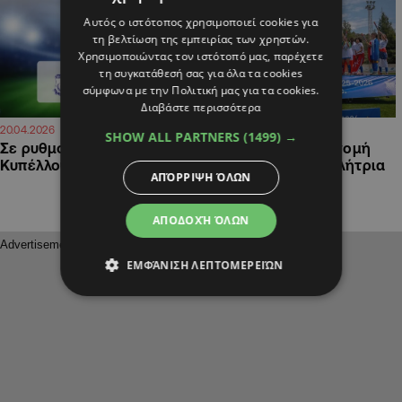
Αυτός ο ιστότοπος χρησιμοποιεί cookies για
τη βελτίωση της εμπειρίας των χρηστών.
Χρησιμοποιώντας τον ιστότοπό μας, παρέχετε
τη συγκατάθεσή σας για όλα τα cookies
σύμφωνα με την Πολιτική μας για τα cookies.
Διαβάστε περισσότερα
09:11
16:45
20.04.2026
05.04.2026
SHOW ALL PARTNERS
(1499) →
Σε ρυθμούς τελικού
Apollon Ladies: Απονομή
Κυπέλλου Γυναικών
τίτλου στην πρωταθλήτρια
ΑΠΌΡΡΙΨΗ ΌΛΩΝ
ΑΠΟΔΟΧΉ ΌΛΩΝ
ΕΜΦΆΝΙΣΗ ΛΕΠΤΟΜΕΡΕΙΏΝ