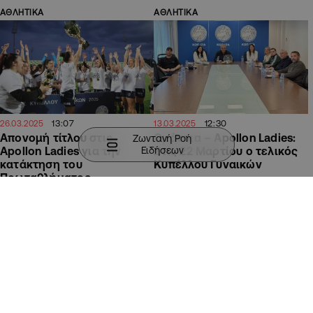
ΑΘΛΗΤΙΚΑ
ΑΘΛΗΤΙΚΑ
13:07
12:30
26.03.2025
13.03.2025
Απονομή τίτλου στις
Ομόνοια – Apollon Ladies:
Ζωντανή Ροή
Ειδήσεων
Apollon Ladies για την
Στις 22 Μαρτίου ο τελικός
κατάκτηση του
Κυπέλλου Γυναικών
Πρωταθλήματος
ΑΘΛΗΤΙΚΑ
ΑΘΛΗΤΙΚΑ