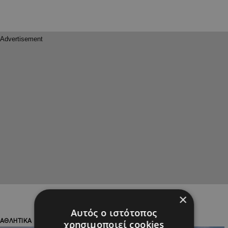
×
Αυτός ο ιστότοπος
ΑΘΛΗΤΙΚΑ
ΑΘΛΗΤΙΚΑ
χρησιμοποιεί cookies