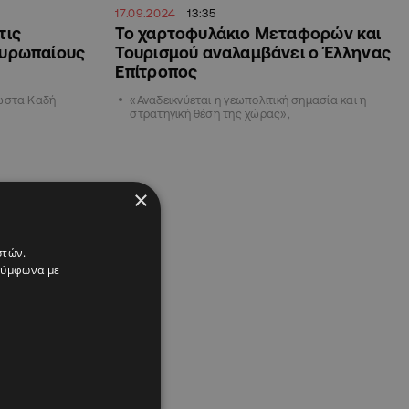
17.09.2024
13:35
τις
Το χαρτοφυλάκιο Μεταφορών και
Ευρωπαίους
Τουρισμού αναλαμβάνει ο Έλληνας
Επίτροπος
Κώστα Καδή
«Αναδεικνύεται η γεωπολιτική σημασία και η
στρατηγική θέση της χώρας»,
×
στών.
 σύμφωνα με