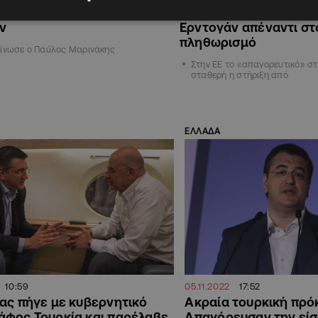
επίτροπος της Ελλάδας στην
προκλητικότητας» απ
ν
Ερντογάν απέναντι στ
πληθωρισμό
οίνωσε ο Παύλος Μαρινάκης
Στην ΕΕ το «απαγορευτικό» στ
σταθερή η στήριξη από
ΕΛΛΑΔΑ
10:59
05.11.2022
17:52
ας πήγε με κυβερνητικό
Ακραία τουρκική πρό
άφος Τουρκία και παρέλαβε
Απαγόρευσαν την εί