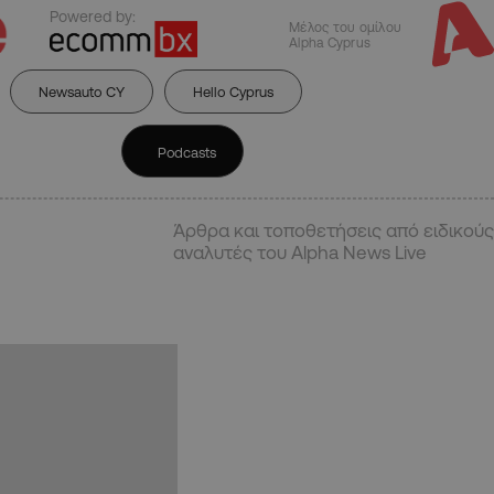
Powered by:
Μέλος του ομίλου
Alpha Cyprus
Newsauto CY
Hello Cyprus
Podcasts
Άρθρα και τοποθετήσεις από ειδικούς
αναλυτές του Alpha News Live