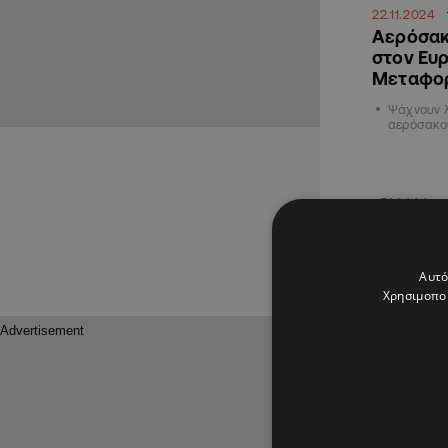
22.11.2024
Αερόσακο
στον Ευ
Μεταφορ
Ψάχνουν λ
αερόσακο
ΕΛΛΑΔΑ
Αυτό
Χρησιμοποι
01.08.202
Ο Απόστ