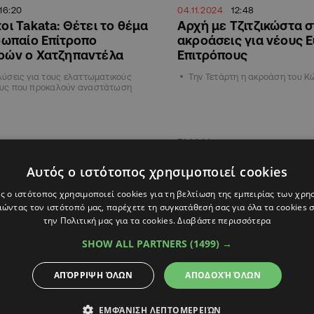
16:20
04.11.2024
12:48
ι Takata: Θέτει το θέμα
Αρχή με Τζιτζικώστα σ
ρωπαίο Επίτροπο
ακροάσεις για νέους 
ών ο Χατζηπαντέλα
Επιτρόπους
ύσεις για τους ελαττωματικούς
Την Τετάρτη η ακροάση του 
υς που προκαλούν αναστάτωση
ΕΛΛΑΔΑ
Αυτός ο ιστότοπος χρησιμοποιεί cookies
ς ο ιστότοπος χρησιμοποιεί cookies για τη βελτίωση της εμπειρίας των χρη
ώντας τον ιστότοπό μας, παρέχετε τη συγκατάθεσή σας για όλα τα cookies
την Πολιτική μας για τα cookies.
Διαβάστε περισσότερα
SHOW ALL PARTNERS
(1499) →
ΑΠΌΡΡΙΨΗ ΌΛΩΝ
ΑΠΟΔΟΧΉ ΌΛΩΝ
4
12:41
07.11.2022
07:00
ΕΜΦΆΝΙΣΗ ΛΕΠΤΟΜΕΡΕΙΏΝ
ολος Τζιτζικώστας θα είναι
«Πράξεις ακραίας