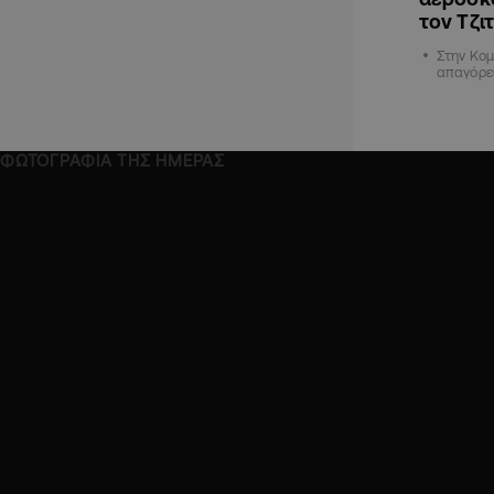
τον Τζι
Στην Κομ
απαγόρε
ΦΩΤΟΓΡΑΦΙΑ ΤΗΣ ΗΜΕΡΑΣ