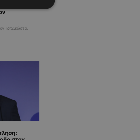
ό τον
ον
ον Τζιτζικώστα,
κληση:
σοδο στον