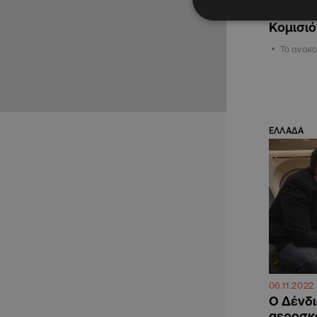
ο νέος 
Κομισιό
Το ανακ
ΕΛΛΑΔΑ
06.11.2022
Ο Δένδι
αεροσκ