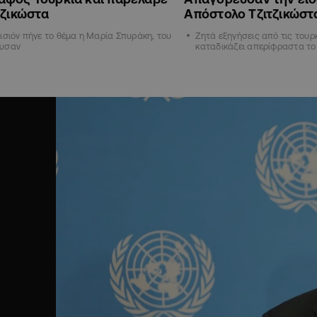
τζικώστα
Απόστολο Τζιτζικώστ
ισιόν πήγε το θέμα η Μαρία Σπυράκη, του
Ζητά εξηγήσεις από τις τουρκ
υσαν
καταδικάζει απερίφραστα το