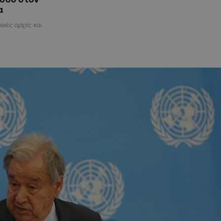
α
ικές αρχές και