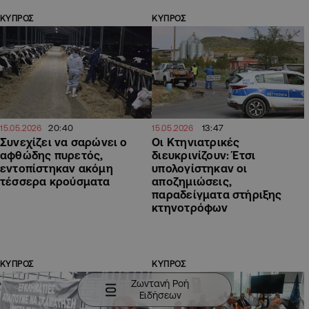
ΚΥΠΡΟΣ
ΚΥΠΡΟΣ
20:40
13:47
15.05.2026
15.05.2026
Συνεχίζει να σαρώνει ο
Οι Κτηνιατρικές
αφθώδης πυρετός,
διευκρινίζουν: Έτσι
εντοπίστηκαν ακόμη
υπολογίστηκαν οι
τέσσερα κρούσματα
αποζημιώσεις,
παραδείγματα στήριξης
κτηνοτρόφων
ΚΥΠΡΟΣ
ΚΥΠΡΟΣ
Ζωντανή Ροή
Ειδήσεων