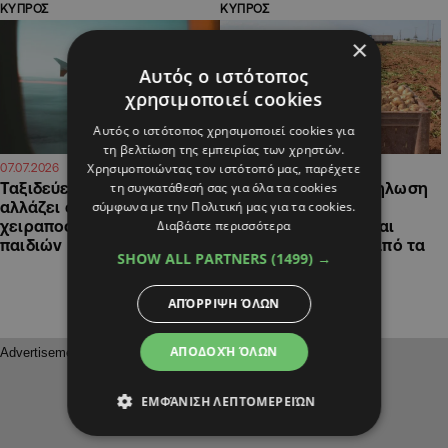
ΚΥΠΡΟΣ
ΚΥΠΡΟΣ
×
Αυτός ο ιστότοπος
χρησιμοποιεί cookies
Αυτός ο ιστότοπος χρησιμοποιεί cookies για
τη βελτίωση της εμπειρίας των χρηστών.
Χρησιμοποιώντας τον ιστότοπό μας, παρέχετε
13:57
22:41
07.07.2026
30.06.2026
τη συγκατάθεσή σας για όλα τα cookies
Ταξιδεύεις αεροπορικώς; Τι
Κατέρχονται σε εκδήλωση
σύμφωνα με την Πολιτική μας για τα cookies.
αλλάζει σε αποζημιώσεις,
διαμαρτυρίας
Διαβάστε περισσότερα
χειραποσκευές και θέσεις
πατατοπαραγωγοί και
παιδιών
αγρότες, τι ζητούν από τα
SHOW ALL PARTNERS
(1499) →
Υπουργεία
ΑΠΌΡΡΙΨΗ ΌΛΩΝ
ΑΠΟΔΟΧΉ ΌΛΩΝ
ΕΜΦΆΝΙΣΗ ΛΕΠΤΟΜΕΡΕΙΏΝ