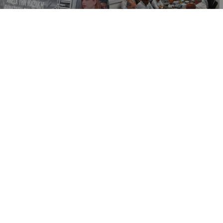
16:32
17:57
14.05.2026
12.05.2026
Στέλνουν ένα προς ένα τα
Ενοχλημένη με τα κριτήρια
αιτήματα και τα ερωτήματά
για τις αποζημιώσεις η
τους στην Παναγιώτου οι
«Φωνή των
διαμαρτυρόμενοι
Κτηνοτρόφων», μετά την
κτηνοτρόφοι
πρώτη συνάντηση με
Παναγιώτου
ΚΥΠΡΟΣ
ΚΥΠΡΟΣ