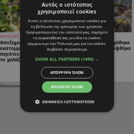
Αυτός ο ιστότοπος
χρησιμοποιεί cookies
Αυτός ο ιστότοπος χρησιμοποιεί cookies για
τη βελτίωση της εμπειρίας των χρηστών.
Χρησιμοποιώντας τον ιστότοπό μας, παρέχετε
13:01
17:43
24.04.2024
27.03.2024
τη συγκατάθεσή σας για όλα τα cookies
Αποζημιώσεις €4,5
Παιδιά ζεύγους που χάθηκε
σύμφωνα με την Πολιτική μας για τα cookies.
εκατομμυρίων για 1,300
στην "Ήλιος", απορρίφθηκε
Διαβάστε περισσότερα
αγρότες που πλήγηκαν από
έφεσή τους για
SHOW ALL PARTNERS
(1499) →
το χαλάζι
αποζημίωση
ΑΠΌΡΡΙΨΗ ΌΛΩΝ
ΑΠΟΔΟΧΉ ΌΛΩΝ
ΕΜΦΆΝΙΣΗ ΛΕΠΤΟΜΕΡΕΙΏΝ