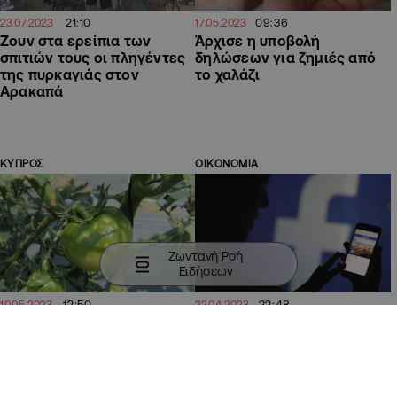
21:10
09:36
23.07.2023
17.05.2023
Ζουν στα ερείπια των
Άρχισε η υποβολή
σπιτιών τους οι πληγέντες
δηλώσεων για ζημιές από
της πυρκαγιάς στον
το χαλάζι
Αρακαπά
ΚΥΠΡΟΣ
ΟΙΚΟΝΟΜΙΑ
Ζωντανή Ροή
Ειδήσεων
12:50
22:48
10.05.2023
22.04.2023
Υπουργικό: Αποζημιώσεις
Πώς μπορούν χρήστες του
€2,9 εκ. σε γεωργούς για
Facebook να διεκδικήσουν
ζημιές την περίοδο 2021-
αποζημίωση από αγωγή
2022
$725 εκατ.