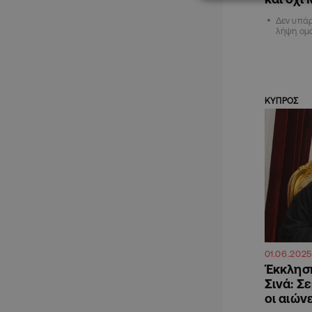
Δεν υπάρ
λήψη ομ
ΚΥΠΡΟΣ
01.06.2025
Έκκλησ
Σινά: Σ
οι αιών