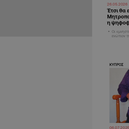
26.05.2026
Έτσι θα 
Μητροπο
η ψηφοφ
Οι «μνηστ
ενώπιον τ
ΚΥΠΡΟΣ
06.07.202