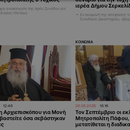
ιερέα Δήμου Σερκελί
χει ανακοίνωση της Ιεράς Συνόδου για
ολογίας πίστεως
Εν αναμονή της απόφασης τ
Συνοδικού Δικαστηρίου, «βαρ
ΚΟΙΝΩΝΙΑ
12:46
26.05.2025
16:16
η Αρχιεπισκόπου για Μονή
Τον Σεπτέμβριο οι εκ
εβαστείτε όσα σεβάστηκαν
Μητροπολίτη Πάφου, 
ες
μετατίθεται η διαδικ