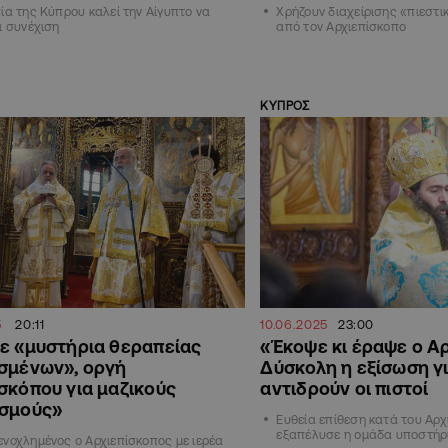
ία της Κύπρου καλεί την Αίγυπτο να
Χρήζουν διαχείρισης «πιεστι
ι συνέχιση
από τον Αρχιεπίσκοπο
ΚΥΠΡΟΣ
5
20:11
10.06.2025
23:00
ε «μυστήρια θεραπείας
«Έκοψε κι έραψε ο Α
σμένων», οργή
Δύσκολη η εξίσωση γι
σκόπου για μαζικούς
αντιδρούν οι πιστοί
ισμούς»
Ευθεία επίθεση κατά του Αρ
εξαπέλυσε η ομάδα υποστήρ
νοχλημένος ο Αρχιεπίσκοπος με ιερέα