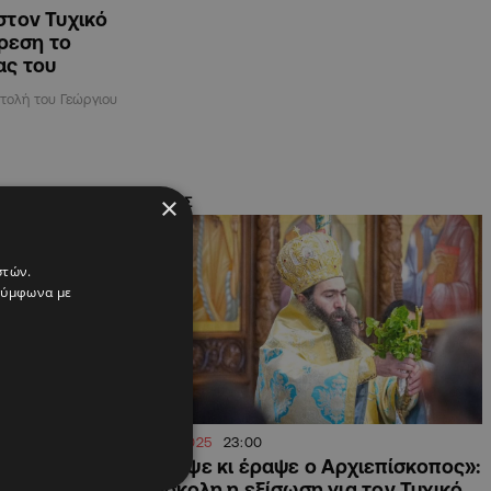
στον Τυχικό
ίρεση το
ας του
τολή του Γεώργιου
×
ΚΥΠΡΟΣ
στών.
 σύμφωνα με
10.06.2025
23:00
τέστερο
«Έκοψε κι έραψε ο Αρχιεπίσκοπος»:
του εν αργία
Δύσκολη η εξίσωση για τον Τυχικό,