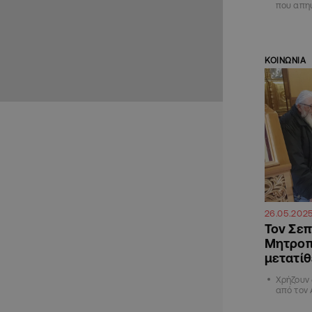
που απη
ΚΟΙΝΩΝΙΑ
26.05.202
Τον Σεπ
Μητροπο
μετατίθ
Χρήζουν 
από τον 