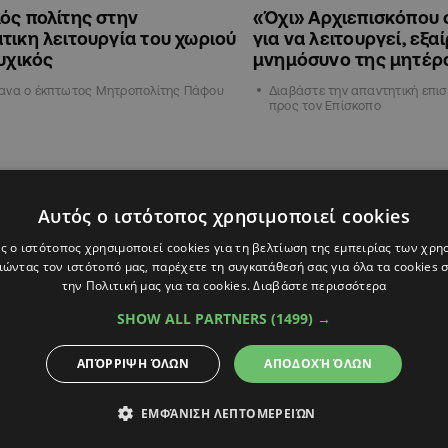
ός πολίτης στην
«Όχι» Αρχιεπισκόπου 
τικη λειτουργία του χωριού
για να λειτουργεί, εξα
Τυχικός
μνημόσυνο της μητέρ
ανα ο έκπτωτος Μητροπολίτης Πάφου
Διαβάστε την απαντητική επισ
προς τον Επίσκοπο
ΚΥΠΡΟΣ
Αυτός ο ιστότοπος χρησιμοποιεί cookies
ς ο ιστότοπος χρησιμοποιεί cookies για τη βελτίωση της εμπειρίας των χρη
ώντας τον ιστότοπό μας, παρέχετε τη συγκατάθεσή σας για όλα τα cookies
την Πολιτική μας για τα cookies.
Διαβάστε περισσότερα
SHOW ALL PARTNERS
(1499) →
ΑΠΌΡΡΙΨΗ ΌΛΩΝ
ΑΠΟΔΟΧΉ ΌΛΩΝ
5
08:56
18.06.2025
12:01
ΕΜΦΆΝΙΣΗ ΛΕΠΤΟΜΕΡΕΙΏΝ
ος ο Κυριακού: Επίσκοπος
Ποιο είναι το επικρα
 Μητροπολίτης ο Τυχικός
σενάριο για την τύχη 