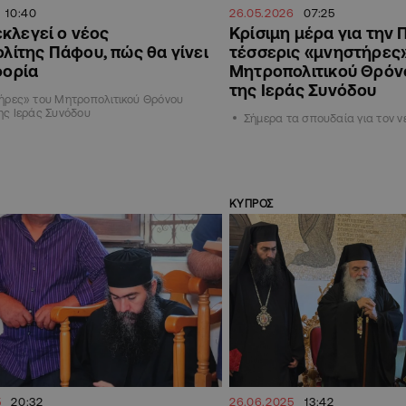
10:40
26.05.2026
07:25
εκλεγεί ο νέος
Κρίσιμη μέρα για την 
λίτης Πάφου, πώς θα γίνει
τέσσερις «μνηστήρες
ορία
Μητροπολιτικού Θρόν
της Ιεράς Συνόδου
ήρες» του Μητροπολιτικού Θρόνου
ης Ιεράς Συνόδου
Σήμερα τα σπουδαία για τον 
ΚΥΠΡΟΣ
5
20:32
26.06.2025
13:42