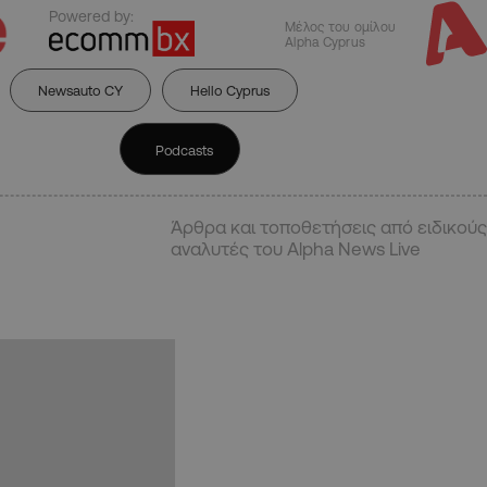
Powered by:
Μέλος του ομίλου
Alpha Cyprus
Newsauto CY
Hello Cyprus
Podcasts
Άρθρα και τοποθετήσεις από ειδικούς
αναλυτές του Alpha News Live