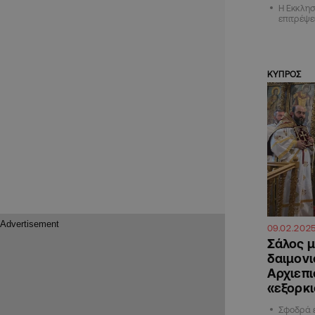
Η Εκκλησ
επιτρέψε
ΚΥΠΡΟΣ
09.02.202
Σάλος μ
δαιμονι
Αρχιεπι
«εξορκ
Σφοδρά ε