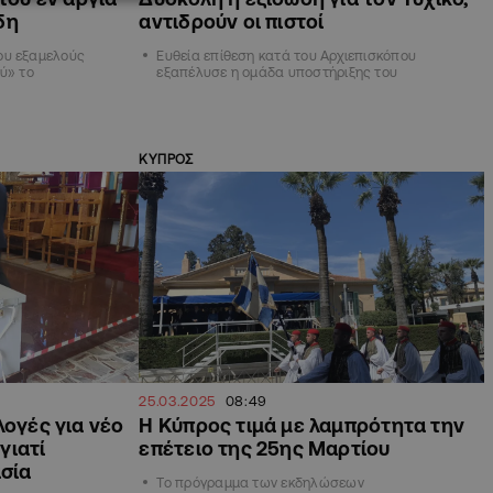
δη
αντιδρούν οι πιστοί
ου εξαμελούς
Ευθεία επίθεση κατά του Αρχιεπισκόπου
ύ» το
εξαπέλυσε η ομάδα υποστήριξης του
ΚΥΠΡΟΣ
25.03.2025
08:49
λογές για νέο
H Kύπρος τιμά με λαμπρότητα την
γιατί
επέτειο της 25ης Μαρτίου
ασία
Το πρόγραμμα των εκδηλώσεων