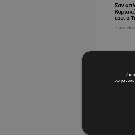
Σαν απλ
Κυριακά
του, ο 
Στα Μέσ
ΚΥΠΡΟΣ
Αυτό
Χρησιμοποι
24.06.202
Ξεκάθαρ
και όχι