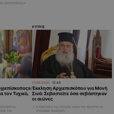
κές καταστάσεις»
ΚΥΠΡΟΣ
01.06.2025
12:46
ρχιεπίσκοπος»:
Έκκληση Αρχιεπισκόπου για Μονή
α τον Τυχικό,
Σινά: Σεβαστείτε όσα σεβάστηκαν
οι αιώνες
χιεπισκόπου
Η Εκκλησία της Κύπρου καλεί την Αίγυπτο να
ιξης του
επιτρέψει συνέχιση