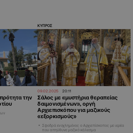
ΚΥΠΡΟΣ
09.02.2025
20:11
μπρότητα την
Σάλος με «μυστήρια θεραπείας
ρτίου
δαιμονισμένων», οργή
Αρχιεπισκόπου για μαζικούς
εων
«εξορκισμούς»
Σφοδρά ενοχλημένος ο Αρχιεπίσκοπος με ιερέα
που απηύθυνε μαζικό κάλεσμα