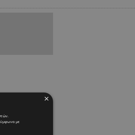
×
στών.
 σύμφωνα με