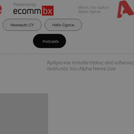
Powered by:
Μέλος του ομίλου
Alpha Cyprus
Newsauto CY
Hello Cyprus
Podcasts
Άρθρα και τοποθετήσεις από ειδικούς
αναλυτές του Alpha News Live