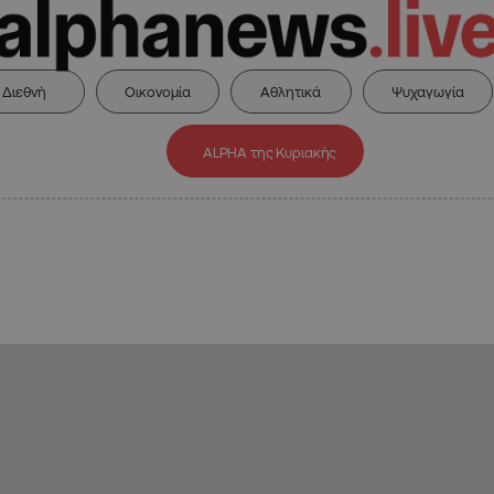
Διεθνή
Οικονομία
Αθλητικά
Ψυχαγωγία
ALPHA της Κυριακής