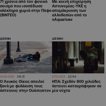
71 χρόνια από τον φονικό
Με κοινή επιχείρηση
σεισμό που ισοπέδωσε
Αστυνομίας-ΥΚΕ η
ολόκληρα χωριά στην Πάφο
απομάκρυνση των
(ΒΙΝΤΕΟ)
αλλοδαπών από το
«Aquarius»
ΔΙΕΘΝΗ
ΔΙΕΘΝΗ
08:31
22:54
13.08.2025
27.12.2024
Ο Λευκός Οίκος απειλεί
ΗΠΑ: Σχεδόν 800 χιλιάδες
ξανά με φυλάκιση τους
άστεγοι καταγράφηκαν σε
άστεγους στην Ουάσιγκτον
μία νύχτα