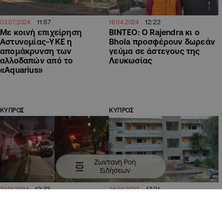
11:57
12:22
03.07.2024
16.04.2024
Με κοινή επιχείρηση
ΒΙΝΤΕΟ: Ο Rajendra κι ο
Αστυνομίας-ΥΚΕ η
Bhola προσφέρουν δωρεάν
απομάκρυνση των
γεύμα σε άστεγους της
αλλοδαπών από το
Λευκωσίας
«Aquarius»
ΚΥΠΡΟΣ
ΚΥΠΡΟΣ
Ζωντανή Ροή
Ειδήσεων
12:33
17:21
22.01.2024
26.09.2022
Ευαγγέλου: Εξασφαλίστηκε
Συνοικισμός Άγ. Μάμα
αρκετές φορές στέγη στη
Λακατάμιας: Καταφύγιο
γυναίκα που εντοπίστηκε
άστεγων οι άδειες