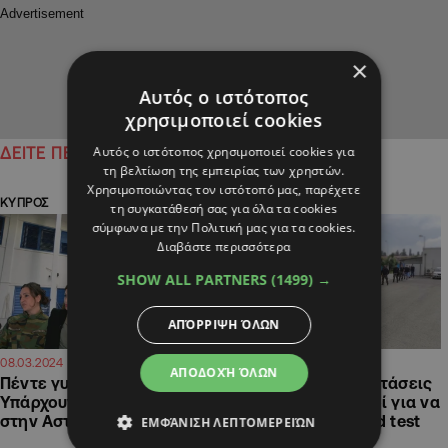
×
Αυτός ο ιστότοπος
χρησιμοποιεί cookies
Αυτός ο ιστότοπος χρησιμοποιεί cookies για
ΔΕΙΤΕ ΠΕΡΙΣΣΟΤΕΡΑ
τη βελτίωση της εμπειρίας των χρηστών.
Χρησιμοποιώντας τον ιστότοπό μας, παρέχετε
ΚΥΠΡΟΣ
ΚΥΠΡΟΣ
τη συγκατάθεσή σας για όλα τα cookies
σύμφωνα με την Πολιτική μας για τα cookies.
Διαβάστε περισσότερα
SHOW ALL PARTNERS
(1499) →
ΑΠΌΡΡΙΨΗ ΌΛΩΝ
14:25
13:38
08.03.2024
30.11.2020
ΑΠΟΔΟΧΉ ΌΛΩΝ
Πέντε γυναίκες απαντούν:
Mε μάσκες και αποστάσεις
Υπάρχουν ή όχι διακρίσεις
δεκάδες αστυνομικοί για να
στην Αστυνομία Κύπρου;
υποβληθούν σε rapid test
ΕΜΦΆΝΙΣΗ ΛΕΠΤΟΜΕΡΕΙΏΝ