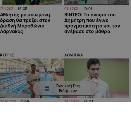
16:05
10:01
17.11.2021
01.11.2021
Αθλητής με μειωμένη
ΒΙΝΤΕΟ: Το όνειρο του
όραση θα τρέξει στον
Δημήτρη που έγινε
Διεθνή Μαραθώνιο
πραγματικότητα και τον
Λάρνακας
ανέβασε στο βάθρο
ΚΥΠΡΟΣ
ΑΘΛΗΤΙΚΑ
Ζωντανή Ροή
Ειδήσεων
10:08
14:08
30.10.2021
25.10.2021
ΒΙΝΤΕΟ: Το μεγάλο όνειρο
Ο Τεντόγλου καλύτερος
του Δημήτρη που
Ελληνας αθλητής στο
εκπληρώνεται μετά από
«Τόκιο 2020»
είκοσι χρόνια