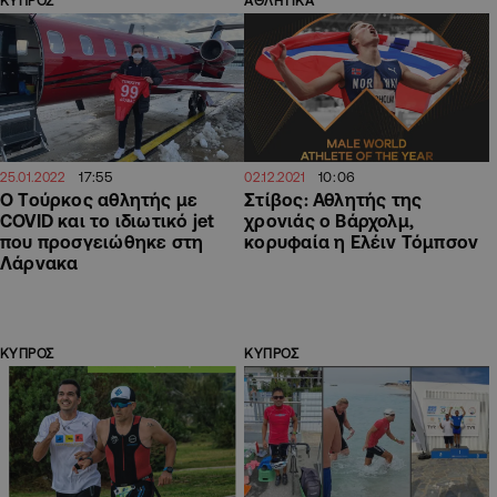
ΚΥΠΡΟΣ
ΑΘΛΗΤΙΚΑ
17:55
10:06
25.01.2022
02.12.2021
Ο Τούρκος αθλητής με
Στίβος: Αθλητής της
COVID και το ιδιωτικό jet
χρονιάς ο Βάρχολμ,
που προσγειώθηκε στη
κορυφαία η Ελέιν Τόμπσον
Λάρνακα
ΚΥΠΡΟΣ
ΚΥΠΡΟΣ