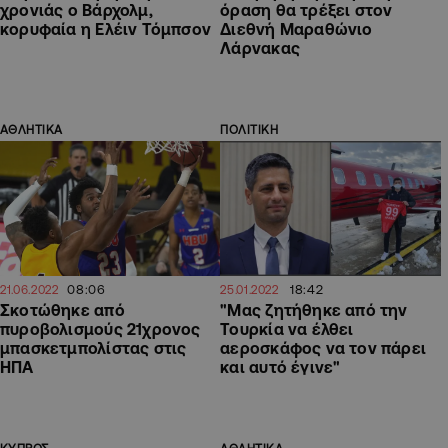
χρονιάς ο Βάρχολμ,
όραση θα τρέξει στον
κορυφαία η Ελέιν Τόμπσον
Διεθνή Μαραθώνιο
Λάρνακας
ΑΘΛΗΤΙΚΑ
ΠΟΛΙΤΙΚΗ
08:06
18:42
21.06.2022
25.01.2022
Σκοτώθηκε από
"Μας ζητήθηκε από την
πυροβολισμούς 21χρονος
Τουρκία να έλθει
μπασκετμπολίστας στις
αεροσκάφος να τον πάρει
ΗΠΑ
και αυτό έγινε"