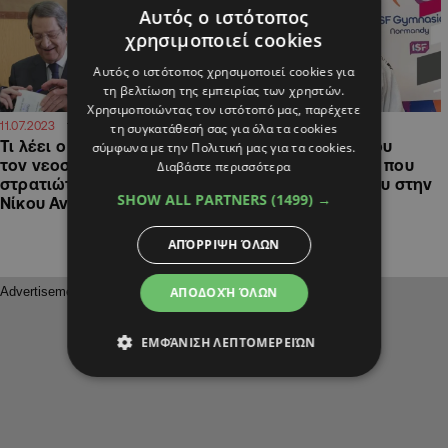
Αυτός ο ιστότοπος
χρησιμοποιεί cookies
Αυτός ο ιστότοπος χρησιμοποιεί cookies για
τη βελτίωση της εμπειρίας των χρηστών.
Χρησιμοποιώντας τον ιστότοπό μας, παρέχετε
15:08
13:09
11.07.2023
24.01.2023
τη συγκατάθεσή σας για όλα τα cookies
Τι λέει ο Λετυμπιώτης για
ΒΙΝΤΕΟ: Η ιστορία του
σύμφωνα με την Πολιτική μας για τα cookies.
τον νεοσύλλεκτο
17χρονου τζουντόκα που
Διαβάστε περισσότερα
στρατιώτη εγγονό του
κυνηγά το όνειρο του στην
SHOW ALL PARTNERS
(1499) →
Νίκου Αναστασιάδη
Τιφλίδα
ΑΠΌΡΡΙΨΗ ΌΛΩΝ
ΑΠΟΔΟΧΉ ΌΛΩΝ
ΕΜΦΆΝΙΣΗ ΛΕΠΤΟΜΕΡΕΙΏΝ