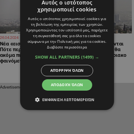
Αυτός ο ιστότοπος
χρησιμοποιεί cookies
Αυτός ο ιστότοπος χρησιμοποιεί cookies για
τη βελτίωση της εμπειρίας των χρηστών.
Χρησιμοποιώντας τον ιστότοπό μας, παρέχετε
τη συγκατάθεσή σας για όλα τα cookies
21:13
16:50
26.04.2024
26.04.2024
σύμφωνα με την Πολιτική μας για τα cookies.
Νέα «εισβολή» σκόνης:
Μένει η σκόνη, έρχονται
Διαβάστε περισσότερα
Πότε περιμένουμε ένα
και βροχές: Τι καιρό θα
ακόμα πιο έντονο
κάνει το Σαββατοκύριακο
SHOW ALL PARTNERS
(1499) →
φαινόμενο (ΒΙΝΤΕΟ)
ΑΠΌΡΡΙΨΗ ΌΛΩΝ
ΑΠΟΔΟΧΉ ΌΛΩΝ
ΕΜΦΆΝΙΣΗ ΛΕΠΤΟΜΕΡΕΙΏΝ