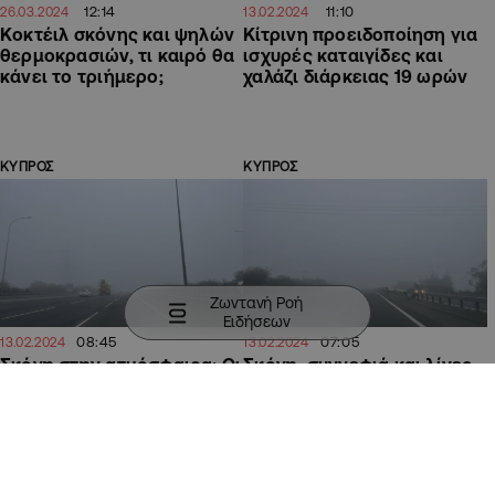
12:14
11:10
26.03.2024
13.02.2024
Κοκτέιλ σκόνης και ψηλών
Κίτρινη προειδοποίηση για
θερμοκρασιών, τι καιρό θα
ισχυρές καταιγίδες και
κάνει το τριήμερο;
χαλάζι διάρκειας 19 ωρών
ΚΥΠΡΟΣ
ΚΥΠΡΟΣ
Ζωντανή Ροή
Ειδήσεων
08:45
07:05
13.02.2024
13.02.2024
Σκόνη στην ατμόσφαιρα: Οι
Σκόνη, συννεφιά και λίγες
περιοχές που
βροχές, πότε καθαρίζει η
επηρεάζονται, σε ύφεση το
ατμόσφαιρα
φαινόμενο