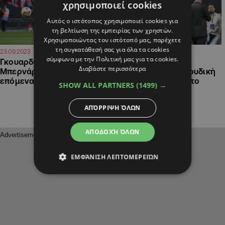
χρησιμοποιεί cookies
Αυτός ο ιστότοπος χρησιμοποιεί cookies για
τη βελτίωση της εμπειρίας των χρηστών.
Χρησιμοποιώντας τον ιστότοπό μας, παρέχετε
τη συγκατάθεσή σας για όλα τα cookies
10:40
11:10
23.09.2023
26.08.2023
σύμφωνα με την Πολιτική μας για τα cookies.
Γκουαρδιόλα: «Ο
«Απέρριψε Παρί,
Διαβάστε περισσότερα
Μπερνάρντο Σίλβα χάνει τα
Μπάρσελόνα και Σαουδική
επόμενα ματς»
Αραβία ο Μπερνάρντο
SHOW ALL PARTNERS
(1499) →
Σίλβα»
ΑΠΌΡΡΙΨΗ ΌΛΩΝ
ΑΠΟΔΟΧΉ ΌΛΩΝ
ΕΜΦΆΝΙΣΗ ΛΕΠΤΟΜΕΡΕΙΏΝ