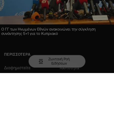
Ο ΓΓ των Ηνωμένων Εθνών ανακοινώνει την σύγκληση
συνάντησης 5+1 για το Κυπριακό
ΠΕΡΙΣΣΟΤΕΡΑ
Ζωντανή Ροή
Ειδήσεων
Διαφημιστείτε
Ταυτότητα
Επικοινωνία
Member of COPA
Κατεβάστε την εφαρμογή σε Android ή iOS.