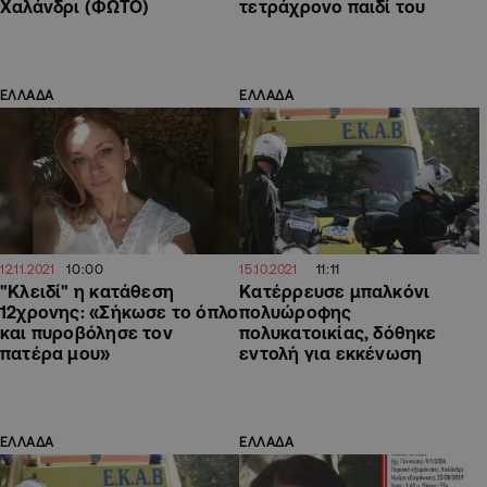
Χαλάνδρι (ΦΩΤΟ)
τετράχρονο παιδί του
ΕΛΛΑΔΑ
ΕΛΛΑΔΑ
10:00
11:11
12.11.2021
15.10.2021
"Κλειδί" η κατάθεση
Κατέρρευσε μπαλκόνι
12χρονης: «Σήκωσε το όπλο
πολυώροφης
και πυροβόλησε τον
πολυκατοικίας, δόθηκε
πατέρα μου»
εντολή για εκκένωση
ΕΛΛΑΔΑ
ΕΛΛΑΔΑ