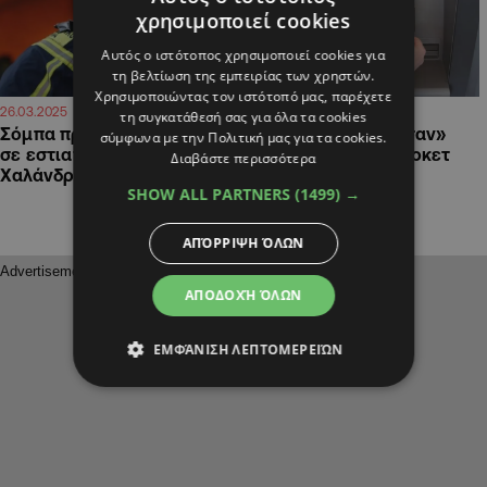
χρησιμοποιεί cookies
Αυτός ο ιστότοπος χρησιμοποιεί cookies για
τη βελτίωση της εμπειρίας των χρηστών.
Χρησιμοποιώντας τον ιστότοπό μας, παρέχετε
07:45
14:58
26.03.2025
03.10.2024
τη συγκατάθεσή σας για όλα τα cookies
Σόμπα προκάλεσε έκρηξη
Νυχτοβάτες «σήκωσαν»
σύμφωνα με την Πολιτική μας για τα cookies.
σε εστιατόριο στο
ΑΤΜ από σούπερ μάρκετ
Διαβάστε περισσότερα
Χαλάνδρι
στο Χαλάνδρι
SHOW ALL PARTNERS
(1499) →
ΑΠΌΡΡΙΨΗ ΌΛΩΝ
ΑΠΟΔΟΧΉ ΌΛΩΝ
ΕΜΦΆΝΙΣΗ ΛΕΠΤΟΜΕΡΕΙΏΝ