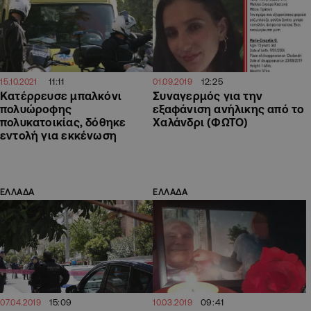
11:11
12:25
15.10.2021
01.09.2019
Κατέρρευσε μπαλκόνι
Συναγερμός για την
πολυώροφης
εξαφάνιση ανήλικης από το
πολυκατοικίας, δόθηκε
Χαλάνδρι (ΦΩΤΟ)
εντολή για εκκένωση
ΕΛΛΑΔΑ
ΕΛΛΑΔΑ
15:09
09:41
07.04.2019
10.03.2019