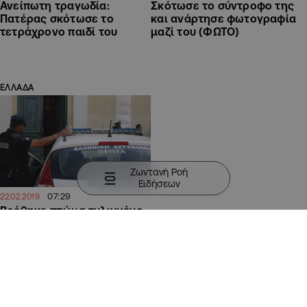
Ανείπωτη τραγωδία:
Σκότωσε το σύντροφο της
Πατέρας σκότωσε το
και ανάρτησε φωτογραφία
τετράχρονο παιδί του
μαζί του (ΦΩΤΟ)
ΕΛΛΑΔΑ
Ζωντανή Ροή
Ειδήσεων
07:29
22.02.2019
Βρέθηκε πτώμα τυλιγμένο
σε σεντόνι δεμένο
χειροπόδαρα στο Χαλάνδρι
ΦΩΤΟΓΡΑΦΙΑ ΤΗΣ ΗΜΕΡΑΣ