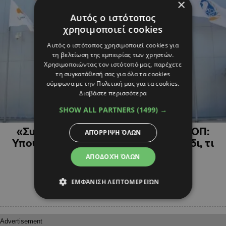
×
Αυτός ο ιστότοπος
χρησιμοποιεί cookies
Αυτός ο ιστότοπος χρησιμοποιεί cookies για
τη βελτίωση της εμπειρίας των χρηστών.
Χρησιμοποιώντας τον ιστότοπό μας, παρέχετε
τη συγκατάθεσή σας για όλα τα cookies
σύμφωνα με την Πολιτική μας για τα cookies.
Διαβάστε περισσότερα
SHOW ALL PARTNERS
(1499) →
ΑΘΛΗΤΙΚΑ
«Συναγερμός» σε Αστυνομία και ΚΟΠ:
ΑΠΌΡΡΙΨΗ ΌΛΩΝ
Υποψίες για χειραγωγημένο παιχνίδι, τι
ζητούν οι Αρχές
ΑΠΟΔΟΧΉ ΌΛΩΝ
ΕΜΦΆΝΙΣΗ ΛΕΠΤΟΜΕΡΕΙΏΝ