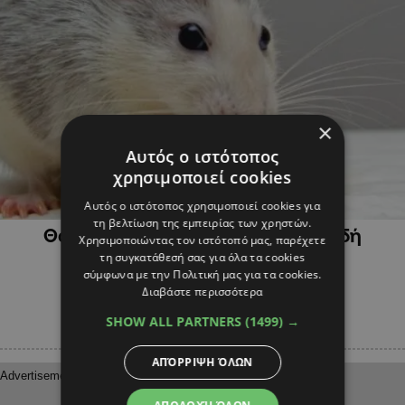
×
Αυτός ο ιστότοπος
χρησιμοποιεί cookies
ΔΙΕΘΝΗ
Αυτός ο ιστότοπος χρησιμοποιεί cookies για
τη βελτίωση της εμπειρίας των χρηστών.
Θανατώνουν 2000 χάμστερ επειδή
Χρησιμοποιώντας τον ιστότοπό μας, παρέχετε
μολύνθηκαν από κορωνοϊό
τη συγκατάθεσή σας για όλα τα cookies
σύμφωνα με την Πολιτική μας για τα cookies.
Διαβάστε περισσότερα
SHOW ALL PARTNERS
(1499) →
ΑΠΌΡΡΙΨΗ ΌΛΩΝ