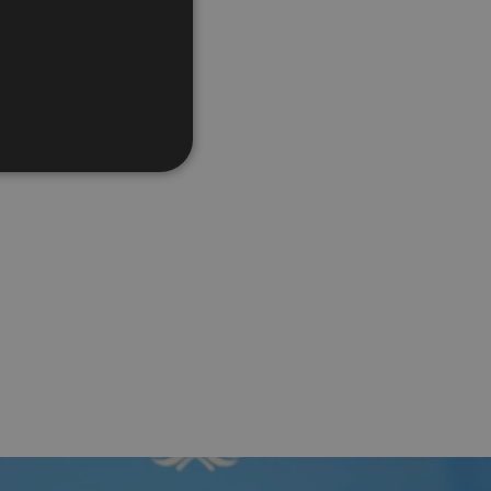
ράις: Σαν το
ΤΕΟ)
ον ΑΠΟΕΛ και έγινε