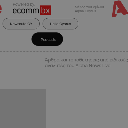
Powered by:
Μέλος του ομίλου
Alpha Cyprus
Newsauto CY
Hello Cyprus
Podcasts
Άρθρα και τοποθετήσεις από ειδικούς
αναλυτές του Alpha News Live