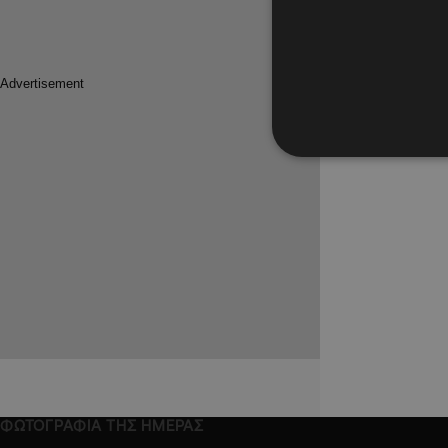
14.03.2021
Δέκα χρ
και πολέ
388.652
Χιλιάδες ο
ΦΩΤΟΓΡΑΦΙΑ ΤΗΣ ΗΜΕΡΑΣ