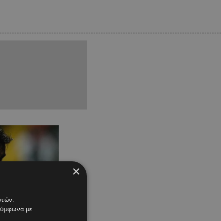
×
στών.
 σύμφωνα με