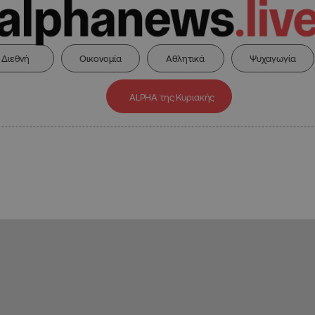
Διεθνή
Οικονομία
Αθλητικά
Ψυχαγωγία
ALPHA της Κυριακής