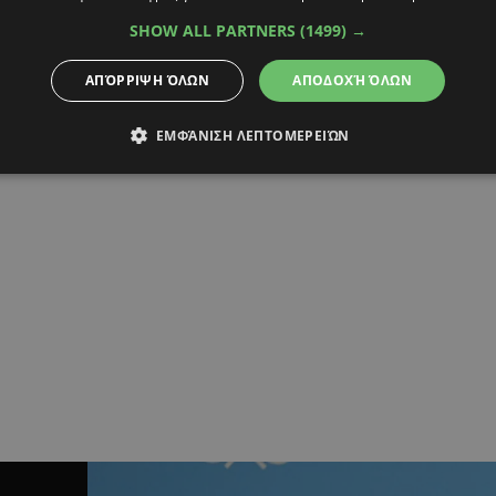
16:41
17.08.2017
11:33
SHOW ALL PARTNERS
(1499) →
όνια ανθρωπιστικής κρίσης
Δέκα χρόνια Νούνο Μο
μου: Η Συρία «μετράει»
παλιό καλό κράσι (ΒΙΝ
ΑΠΌΡΡΙΨΗ ΌΛΩΝ
ΑΠΟΔΟΧΉ ΌΛΩΝ
 νεκρούς
Ο Πορτογάλος ταυτίστηκε με τ
κομμάτι της
ι αγνοούμενοι και οι εκτοπισμένοι
ΕΜΦΆΝΙΣΗ ΛΕΠΤΟΜΕΡΕΙΏΝ