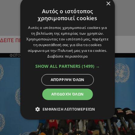
×
Αυτός ο ιστότοπος
χρησιμοποιεί cookies
Αυτός ο ιστότοπος χρησιμοποιεί cookies για
τη βελτίωση της εμπειρίας των χρηστών.
Χρησιμοποιώντας τον ιστότοπό μας, παρέχετε
ΔΕΙΤΕ ΠΕΡΙΣΣΟΤΕΡΑ
τη συγκατάθεσή σας για όλα τα cookies
σύμφωνα με την Πολιτική μας για τα cookies.
ΦΩΤΟΓΡΑΦΙΑ ΤΗΣ ΗΜΕΡΑΣ
Διαβάστε περισσότερα
SHOW ALL PARTNERS
(1499) →
ΑΠΌΡΡΙΨΗ ΌΛΩΝ
ΑΠΟΔΟΧΉ ΌΛΩΝ
ΕΜΦΆΝΙΣΗ ΛΕΠΤΟΜΕΡΕΙΏΝ