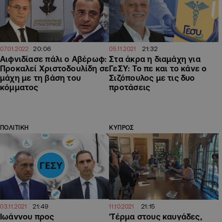
20:06
21:32
07.01.2022
05.11.2021
Αιφνιδίασε πάλι ο Αβέρωφ:
Στα άκρα η διαμάχη για
Προκαλεί Χριστοδουλίδη σε
ΓεΣΥ: Το πε και το κάνε ο
μάχη με τη βάση του
Σιζόπουλος με τις δυο
κόμματος
προτάσεις
ΠΟΛΙΤΙΚΗ
ΚΥΠΡΟΣ
21:49
21:15
03.11.2021
11.10.2021
Ιωάννου προς
'Τέρμα στους καυγάδες,