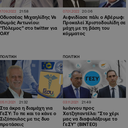
21:58
20:06
17.09.2022
07.01.2022
Οδυσσέας Μιχαηλίδης Vs
Αιφνιδίασε πάλι ο Αβέρωφ:
Θωμάς Αντωνίου:
Προκαλεί Χριστοδουλίδη σε
“Πόλεμος” στο twitter για
μάχη με τη βάση του
ΟΑΥ
κόμματος
ΠΟΛΙΤΙΚΗ
ΠΟΛΙΤΙΚΗ
21:32
21:49
05.11.2021
03.11.2021
Στα άκρα η διαμάχη για
Ιωάννου προς
ΓεΣΥ: Το πε και το κάνε ο
Χατζηπαντέλα: "Στο χέρι
Σιζόπουλος με τις δυο
μας να διαφυλάξουμε το
προτάσεις
ΓεΣΥ" (ΒΙΝΤΕΟ)