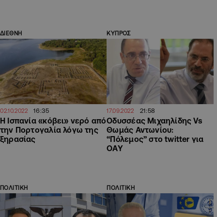
ΔΙΕΘΝΗ
ΚΥΠΡΟΣ
16:35
21:58
02.10.2022
17.09.2022
Η Ισπανία «κόβει» νερό από
Οδυσσέας Μιχαηλίδης Vs
την Πορτογαλία λόγω της
Θωμάς Αντωνίου:
ξηρασίας
“Πόλεμος” στο twitter για
ΟΑΥ
ΠΟΛΙΤΙΚΗ
ΠΟΛΙΤΙΚΗ