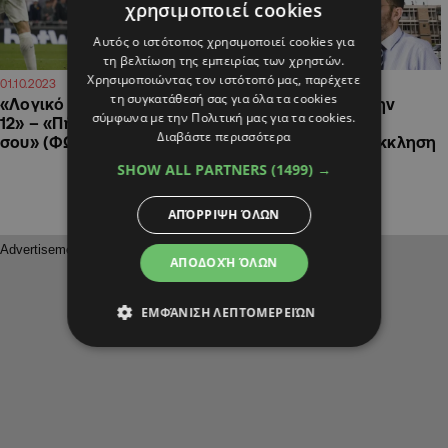
χρησιμοποιεί cookies
Αυτός ο ιστότοπος χρησιμοποιεί cookies για
τη βελτίωση της εμπειρίας των χρηστών.
Χρησιμοποιώντας τον ιστότοπό μας, παρέχετε
10:10
11:47
01.10.2023
24.05.2023
τη συγκατάθεσή σας για όλα τα cookies
«Λογικό όταν παίζεις με
Δεν θα παρέμβει στην
σύμφωνα με την Πολιτική μας για τα cookies.
12» – «Πήγαινε κλάψε σπίτι
κόντρα Ελεγκτή-
Διαβάστε περισσότερα
σου» (ΦΩΤΟ)
Εισαγγελέα ο ΠτΔ, έκκληση
να ηρεμήσουν
SHOW ALL PARTNERS
(1499) →
ΑΠΌΡΡΙΨΗ ΌΛΩΝ
ΑΠΟΔΟΧΉ ΌΛΩΝ
ΕΜΦΆΝΙΣΗ ΛΕΠΤΟΜΕΡΕΙΏΝ