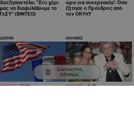
Χατζηπαντέλα: "Στο χέρι
ώρα για συνεργασία': Όσα
μας να διαφυλάξουμε το
ζήτησε ο Πρόεδρος από
ΓεΣΥ" (ΒΙΝΤΕΟ)
τον ΟΚΥπΥ
ΔΙΕΘΝΗ
SHOWBIZ
Ζωντανή Ροή
Ειδήσεων
20:54
11:49
06.10.2021
06.09.2021
Παρίσι: Η διαμάχη με την
Μίκης Θεοδωράκης: Νέα
Ουάσινγκτον για τα
διαμάχη για το γραφείο
υποβρύχια δεν έχει
κηδειών που θα τον
επιλυθεί ακόμη
αναλάβει
ΠΟΛΙΤΙΚΗ
ΑΘΛΗΤΙΚΑ