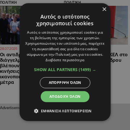
ΠΟΛΙΤΙΚΗ
ΠΟΛΙΤΙΚΗ
×
Αυτός ο ιστότοπος
χρησιμοποιεί cookies
Αυτός ο ιστότοπος χρησιμοποιεί cookies για
τη βελτίωση της εμπειρίας των χρηστών.
Χρησιμοποιώντας τον ιστότοπό μας, παρέχετε
τη συγκατάθεσή σας για όλα τα cookies
12:51
21:02
28.07.2025
27.07.2025
σύμφωνα με την Πολιτική μας για τα cookies.
Οι αντιδράσεις για το
Πρώτη αντίδραση ΑΚΕΛ στο
Διαβάστε περισσότερα
διάγγελμα: Κάποιοι
διάγγελμα του Προέδρου
βλέπουν «επικοινωνιακές
Χριστοδουλίδη
SHOW ALL PARTNERS
(1499) →
κινήσεις» και κάποιοι
ικανοποιήθηκαν με τα
μέτρα
ΑΠΌΡΡΙΨΗ ΌΛΩΝ
ΑΠΟΔΟΧΉ ΌΛΩΝ
ΕΜΦΆΝΙΣΗ ΛΕΠΤΟΜΕΡΕΙΏΝ