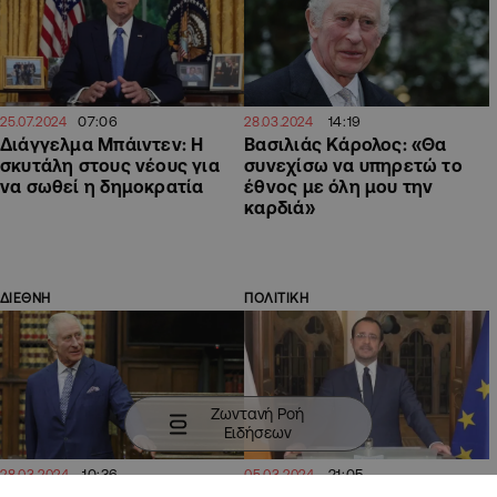
07:06
14:19
25.07.2024
28.03.2024
Διάγγελμα Μπάιντεν: Η
Βασιλιάς Κάρολος: «Θα
σκυτάλη στους νέους για
συνεχίσω να υπηρετώ το
να σωθεί η δημοκρατία
έθνος με όλη μου την
καρδιά»
ΔΙΕΘΝΗ
ΠΟΛΙΤΙΚΗ
Ζωντανή Ροή
Ειδήσεων
10:36
21:05
28.03.2024
05.03.2024