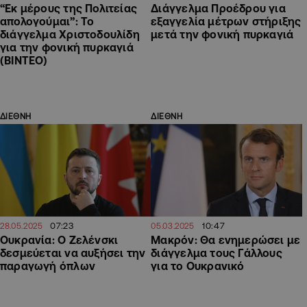
“Εκ μέρους της Πολιτείας
Διάγγελμα Προέδρου για
απολογούμαι”: Το
εξαγγελία μέτρων στήριξης
διάγγελμα Χριστοδουλίδη
μετά την φονική πυρκαγιά
για την φονική πυρκαγιά
(ΒΙΝΤΕΟ)
ΔΙΕΘΝΗ
ΔΙΕΘΝΗ
07:23
10:47
28.05.2025
05.03.2025
Ουκρανία: Ο Ζελένσκι
Μακρόν: Θα ενημερώσει με
δεσμεύεται να αυξήσει την
διάγγελμα τους Γάλλους
παραγωγή όπλων
για το Ουκρανικό