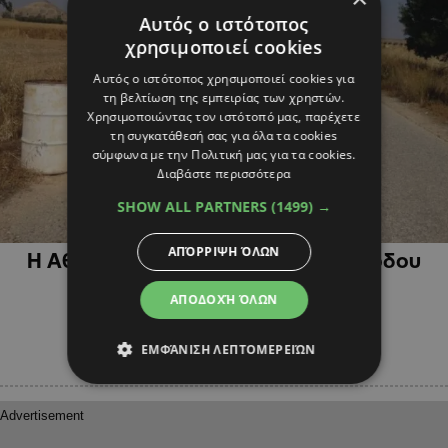
Αυτός ο ιστότοπος
χρησιμοποιεί cookies
Αυτός ο ιστότοπος χρησιμοποιεί cookies για
τη βελτίωση της εμπειρίας των χρηστών.
Χρησιμοποιώντας τον ιστότοπό μας, παρέχετε
τη συγκατάθεσή σας για όλα τα cookies
σύμφωνα με την Πολιτική μας για τα cookies.
Διαβάστε περισσότερα
SHOW ALL PARTNERS
(1499) →
ΚΥΠΡΟΣ
ΑΠΌΡΡΙΨΗ ΌΛΩΝ
Η Αθηένου ζητά το άνοιγμα της διόδου
Πυροϊου
ΑΠΟΔΟΧΉ ΌΛΩΝ
ΕΜΦΆΝΙΣΗ ΛΕΠΤΟΜΕΡΕΙΏΝ