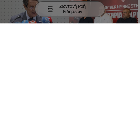
Ζωντανή Ροή
Ειδήσεων
15:13
12:39
23.06.2026
10.06.2026
Τα highlights της διάσκεψης
Παρουσίασε το αγωνιστικό
Αναστασιάδη: Η ασυλία, ο
πλάνο όσο και τους
«ελέφαντας» και τα ταξίδια
στόχους της νέας χρονιάς
με jets
η Νέα Σαλαμίνα
ΑΘΛΗΤΙΚΑ
ΑΘΛΗΤΙΚΑ