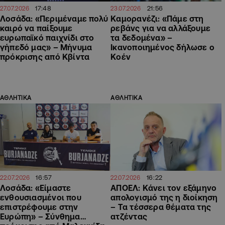
17:48
21:56
27.07.2026
23.07.2026
Λοσάδα: «Περιμέναμε πολύ
Καμορανέζι: «Πάμε στη
καιρό να παίξουμε
ρεβάνς για να αλλάξουμε
ευρωπαϊκό παιχνίδι στο
τα δεδομένα» –
γήπεδό μας» – Μήνυμα
Ικανοποιημένος δήλωσε ο
πρόκρισης από Κβίντα
Κοέν
ΑΘΛΗΤΙΚΑ
ΑΘΛΗΤΙΚΑ
16:57
16:22
22.07.2026
22.07.2026
Λοσάδα: «Είμαστε
ΑΠΟΕΛ: Κάνει τον εξάμηνο
ενθουσιασμένοι που
απολογισμό της η διοίκηση
επιστρέφουμε στην
– Τα τέσσερα θέματα της
Ευρώπη» – Σύνθημα…
ατζέντας