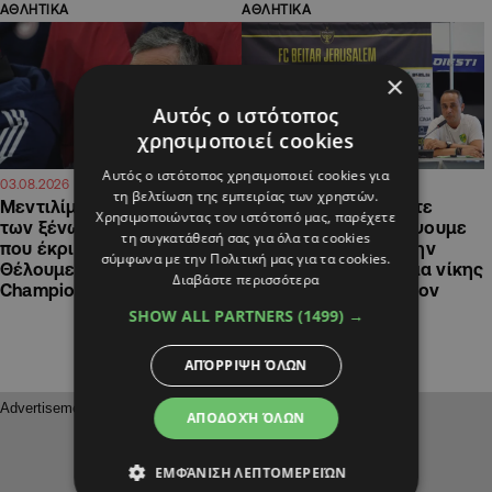
ΑΘΛΗΤΙΚΑ
ΑΘΛΗΤΙΚΑ
×
Αυτός ο ιστότοπος
χρησιμοποιεί cookies
Αυτός ο ιστότοπος χρησιμοποιεί cookies για
17:32
18:15
03.08.2026
29.07.2026
τη βελτίωση της εμπειρίας των χρηστών.
Μεντιλίμπαρ: «Στη λίστα
Καμορανέζι: «Είμαστε
Χρησιμοποιώντας τον ιστότοπό μας, παρέχετε
των ξένων επέλεξα αυτούς
έτοιμοι για να παλέψουμε
τη συγκατάθεσή σας για όλα τα cookies
που έκρινα καλύτερους –
μέχρι το τέλος για την
σύμφωνα με την Πολιτική μας για τα cookies.
Θέλουμε να βρεθούμε στο
πρόκριση» – Σύνθημα νίκης
Διαβάστε περισσότερα
Champions League»
και πρόκρισης από τον
Σαμπορίτ
SHOW ALL PARTNERS
(1499) →
ΑΠΌΡΡΙΨΗ ΌΛΩΝ
ΑΠΟΔΟΧΉ ΌΛΩΝ
ΕΜΦΆΝΙΣΗ ΛΕΠΤΟΜΕΡΕΙΏΝ