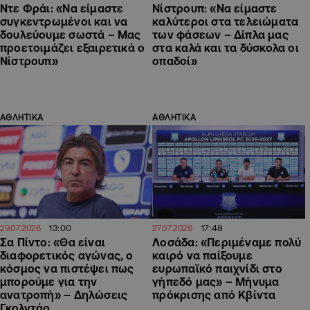
Nτε Φράι: «Να είμαστε
Νίστρουπ: «Να είμαστε
συγκεντρωμένοι και να
καλύτεροι στα τελειώματα
δουλεύουμε σωστά – Μας
των φάσεων – Δίπλα μας
προετοιμάζει εξαιρετικά ο
στα καλά και τα δύσκολα οι
Νίστρουπ»
οπαδοί»
ΑΘΛΗΤΙΚΑ
ΑΘΛΗΤΙΚΑ
13:00
17:48
29.07.2026
27.07.2026
Σα Πίντο: «Θα είναι
Λοσάδα: «Περιμέναμε πολύ
διαφορετικός αγώνας, ο
καιρό να παίξουμε
κόσμος να πιστέψει πως
ευρωπαϊκό παιχνίδι στο
μπορούμε για την
γήπεδό μας» – Μήνυμα
ανατροπή» – Δηλώσεις
πρόκρισης από Κβίντα
Γκολντάρ