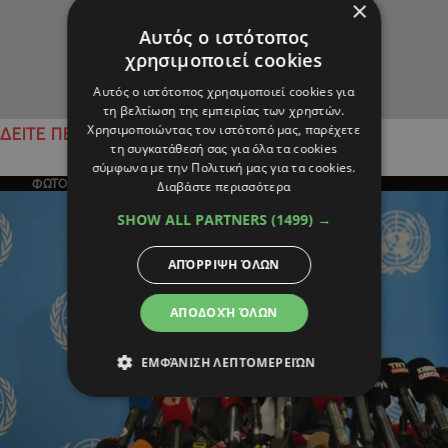
×
Αυτός ο ιστότοπος
χρησιμοποιεί cookies
Αυτός ο ιστότοπος χρησιμοποιεί cookies για
τη βελτίωση της εμπειρίας των χρηστών.
Χρησιμοποιώντας τον ιστότοπό μας, παρέχετε
ΔΕΙΤΕ ΠΕΡΙΣΣΟΤΕΡΑ
τη συγκατάθεσή σας για όλα τα cookies
σύμφωνα με την Πολιτική μας για τα cookies.
ΦΩΤΟΓΡΑΦΙΑ ΤΗΣ ΗΜΕΡΑΣ
Διαβάστε περισσότερα
SHOW ALL PARTNERS
(1499) →
ΑΠΌΡΡΙΨΗ ΌΛΩΝ
ΑΠΟΔΟΧΉ ΌΛΩΝ
ΕΜΦΆΝΙΣΗ ΛΕΠΤΟΜΕΡΕΙΏΝ