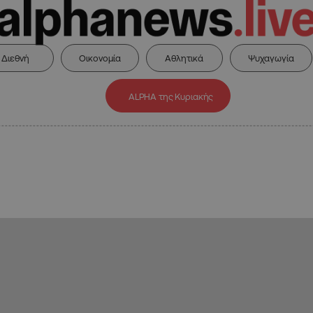
Διεθνή
Οικονομία
Αθλητικά
Ψυχαγωγία
ALPHA της Κυριακής