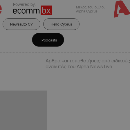
Powered by:
Μέλος του ομίλου
Alpha Cyprus
Newsauto CY
Hello Cyprus
Podcasts
Άρθρα και τοποθετήσεις από ειδικούς
αναλυτές του Alpha News Live