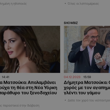
λημένη η ηθοποιός
Όλες οι λεπτομέρειες
SHOWBIZ
14:41
04.12.2023
15:59
α Ματσούκα: Απολαμβάνει
Δήμητρα Ματσούκα: 
ούχα τη θέα στη Νέα Υόρκη
χορός με τον αγαπημ
παράθυρο του ξενοδοχείου
γλέντι του γάμου
Δείτε τον χορό του νιόπαντρ
ς περαστικοί στην διάβαση