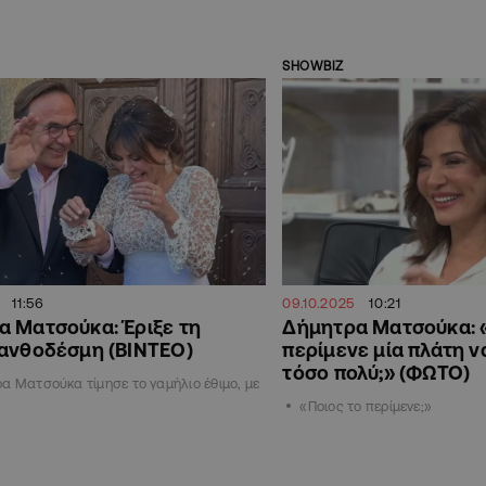
SHOWBIZ
11:56
09.10.2025
10:21
 Ματσούκα: Έριξε τη
Δήμητρα Ματσούκα: 
 ανθοδέσμη (BINTEO)
περίμενε μία πλάτη 
τόσο πολύ;» (ΦΩΤΟ)
α Ματσούκα τίμησε το γαμήλιο έθιμο, με
«Ποιος το περίμενε;»