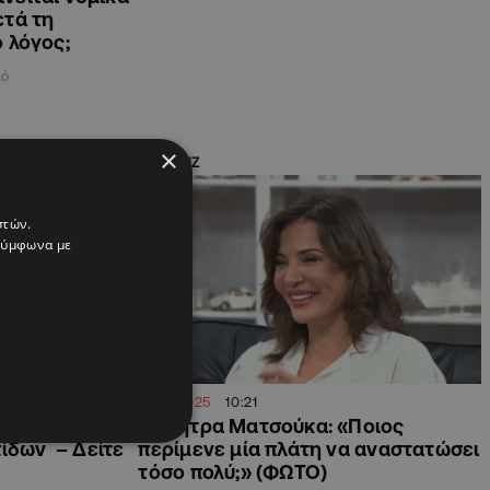
ετά τη
 λόγος;
ιό
×
SHOWBIZ
στών.
 σύμφωνα με
09.10.2025
10:21
Με χειροπέδες
Δήμητρα Ματσούκα: «Ποιος
πίδων – Δείτε
περίμενε μία πλάτη να αναστατώσει
τόσο πολύ;» (ΦΩΤΟ)