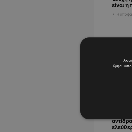
είναι η
Η απόφα
ΨΥΧΑΓΩΓΙΑ
Αυτό
Χρησιμοποι
20.11.2025
Δήμητρ
αντίδρ
ελεύθε