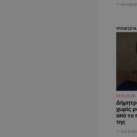
Καταβεβ
ΨΥΧΑΓΩΓΙΑ
01.10.2025
Δήμητρ
χωρίς ρ
από το 
της
Στο βάθο