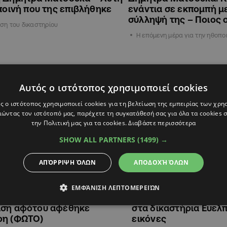
 ποινή που της επιβλήθηκε
ενάντια σε εκπομπή μ
σύλληψή της – Ποιος ο
ση του δικαστηρίου
Η επόμενη μέρα για την ηθοπο
ΨΥΧΑΓΩΓΙΑ
Αυτός ο ιστότοπος χρησιμοποιεί cookies
ς ο ιστότοπος χρησιμοποιεί cookies για τη βελτίωση της εμπειρίας των χρη
ώντας τον ιστότοπό μας, παρέχετε τη συγκατάθεσή σας για όλα τα cookies
την Πολιτική μας για τα cookies.
Διαβάστε περισσότερα
SHOW ALL PARTNERS
(1499) →
ΑΠΌΡΡΙΨΗ ΌΛΩΝ
ΑΠΟΔΟΧΉ ΌΛΩΝ
16:27
20.11.2025
15:11
ΕΜΦΆΝΙΣΗ ΛΕΠΤΟΜΕΡΕΙΏΝ
α Ματσούκα: H πρώτη της
Δήμητρα Ματσούκα: 
αση αφότου αφέθηκε
στα δικαστήρια Ευελ
ρη (ΦΩΤΟ)
εικόνες