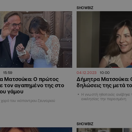
SHOWBIZ
15:59
04.12.2023
10:00
α Ματσούκα: Ο πρώτος
Δήμητρα Ματσούκα: 
ε τον αγαπημένο της στο
δηλώσεις της μετά τ
του γάμου
Η γνωστή ηθοποιός ανέβηκε 
εκκλησίας την περασμένη
ν χορό του νιόπαντρου ζευγαριού
SHOWBIZ