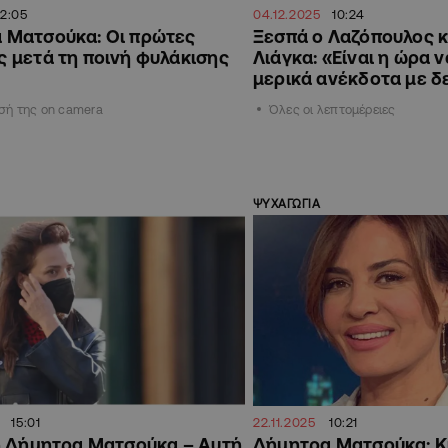
12:05
04.12.2025
10:24
 Ματσούκα: Οι πρώτες
Ξεσπά ο Λαζόπουλος 
ς μετά τη ποινή φυλάκισης
Λιάγκα: «Είναι η ώρα ν
μερικά ανέκδοτα με δ
σή της on camera
Όλες οι λεπτομέρειες
ΨΥΧΑΓΩΓΙΑ
15:01
22.11.2025
10:21
η Δήμητρα Ματσούκα – Αυτή
Δήμητρα Ματσούκα: Κι