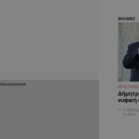
SHOWBIZ
02.12.2023
Δήμητρα
νυφική
Η Δήμητρ
το δικό