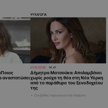
ΨΥΧΑΓΩΓΙΑ
01.10.2025
14:41
«Ποιος
Δήμητρα Ματσούκα: Απολαμβάνει
να αναστατώσει
χωρίς ρούχα τη θέα στη Νέα Υόρκη
από το παράθυρο του ξενοδοχείου
της
Στο βάθος περαστικοί στην διάβαση