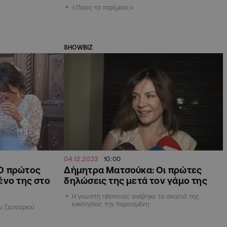
«Ποιος το περίμενε;»
SHOWBIZ
04.12.2023
10:00
Ο πρώτος
Δήμητρα Ματσούκα: Οι πρώτες
ένο της στο
δηλώσεις της μετά τον γάμο της
Η γνωστή ηθοποιός ανέβηκε τα σκαλιά της
εκκλησίας την περασμένη
ου ζευγαριού