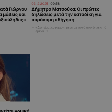
03.12.2025
09:58
κατά Γιώργου
Δήμητρα Ματσούκα: Οι πρώτες
α μάθεις και
δηλώσεις μετά την καταδίκη για
εξιούληδες»
παράνομη οδήγηση
«Δεν είμαι ευχαριστημένη με αυτό που έγινε από
εμένα...»
νείται νομικά