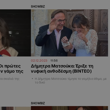
SHOWBIZ
02.12.2023
11:56
Οι πρώτες
Δήμητρα Ματσούκα: Έριξε τη
ον γάμο της
νυφική ανθοδέσμη (BINTEO)
τα σκαλιά της
Η Δήμητρα Ματσούκα τίμησε το γαμήλιο έθιμο, με
το δικό
SHOWBIZ