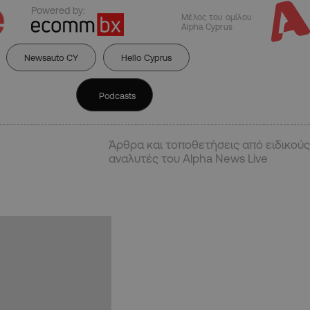
Powered by:
Μέλος του ομίλου
Alpha Cyprus
Newsauto CY
Hello Cyprus
Podcasts
Άρθρα και τοποθετήσεις από ειδικούς
αναλυτές του Alpha News Live