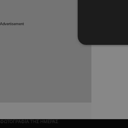
09.10.2017
Δείτε τη
πρώτη τ
εγκυμοσ
Της πάει 
αμακιγιάρ
ΦΩΤΟΓΡΑΦΙΑ ΤΗΣ ΗΜΕΡΑΣ