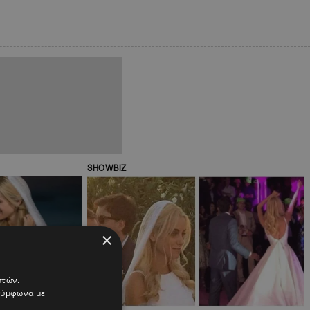
SHOWBIZ
×
στών.
 σύμφωνα με