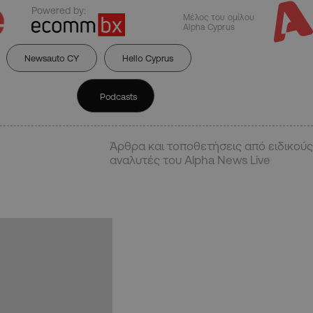
Powered by:
Μέλος του ομίλου
Alpha Cyprus
Newsauto CY
Hello Cyprus
Podcasts
Άρθρα και τοποθετήσεις από ειδικούς
αναλυτές του Alpha News Live