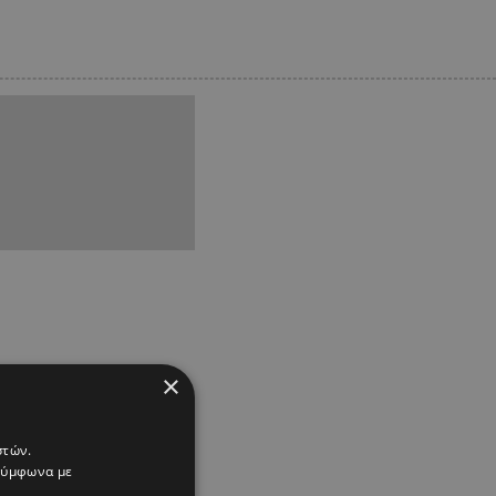
×
στών.
 σύμφωνα με