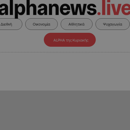
Διεθνή
Οικονομία
Αθλητικά
Ψυχαγωγία
ALPHA της Κυριακής