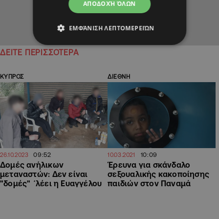
ΑΠΟΔΟΧΉ ΌΛΩΝ
ΕΜΦΆΝΙΣΗ ΛΕΠΤΟΜΕΡΕΙΏΝ
ΔΕΙΤΕ ΠΕΡΙΣΣΟΤΕΡΑ
ΚΥΠΡΟΣ
ΔΙΕΘΝΗ
09:52
10:09
26.10.2023
10.03.2021
Δομές ανήλικων
Έρευνα για σκάνδαλο
μεταναστών: Δεν είναι
σεξουαλικής κακοποίησης
"δομές" ΄λέει η Ευαγγέλου
παιδιών στον Παναμά