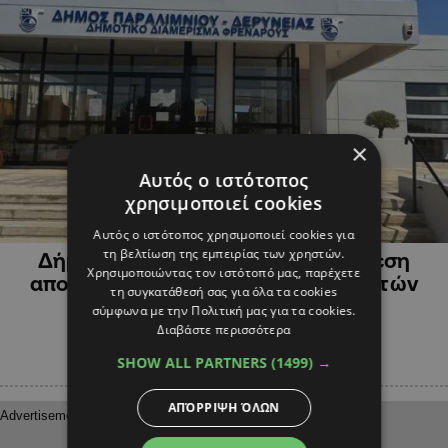
×
Αυτός ο ιστότοπος
χρησιμοποιεί cookies
ΠΟΛΙΤΙΚΗ
Αυτός ο ιστότοπος χρησιμοποιεί cookies για
τη βελτίωση της εμπειρίας των χρηστών.
Δήμος Παραλιμνίου: Ζητά την άμεση
Χρησιμοποιώντας τον ιστότοπό μας, παρέχετε
απομάκρυνση των δομών μεταναστών
τη συγκατάθεσή σας για όλα τα cookies
σύμφωνα με την Πολιτική μας για τα cookies.
Διαβάστε περισσότερα
SHOW ALL PARTNERS
(1499) →
ΑΠΌΡΡΙΨΗ ΌΛΩΝ