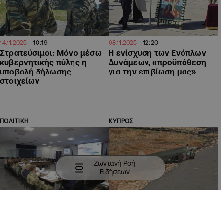
10:19
12:20
14.11.2025
08.11.2025
Στρατεύσιμοι: Μόνο μέσω
Η ενίσχυση των Ενόπλων
κυβερνητικής πύλης η
Δυνάμεων, «προϋπόθεση
υποβολή δήλωσης
για την επιβίωση μας»
στοιχείων
ΠΟΛΙΤΙΚΗ
ΚΥΠΡΟΣ
Ζωντανή Ροή
Ειδήσεων
10:57
11:50
08.11.2025
22.10.2025
Ημερίδα ΥΠΑΜ για το
Σε εξέλιξη η έρευνα για το
τοπικό οικοσύστημα σε
περιστατικό αποκόλλησης