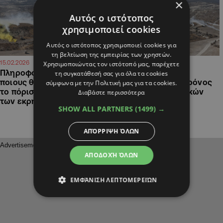
×
Αυτός ο ιστότοπος
χρησιμοποιεί cookies
Αυτός ο ιστότοπος χρησιμοποιεί cookies για
τη βελτίωση της εμπειρίας των χρηστών.
20:43
20:53
15.02.2026
03.02.2026
Χρησιμοποιώντας τον ιστότοπό μας, παρέχετε
Πληροφορίες ALPHA: Σε
Υπόθεση TNT:
τη συγκατάθεσή σας για όλα τα cookies
ποιους θα ρίχνει ευθύνες
Προσδιορίστηκε ο χρόνος
σύμφωνα με την Πολιτική μας για τα cookies.
το πόρισμα για την κλοπή
κλοπής των εκρηκτικών
Διαβάστε περισσότερα
των εκρηκτικών
SHOW ALL PARTNERS
(1499) →
ΑΠΌΡΡΙΨΗ ΌΛΩΝ
ΑΠΟΔΟΧΉ ΌΛΩΝ
ΕΜΦΆΝΙΣΗ ΛΕΠΤΟΜΕΡΕΙΏΝ