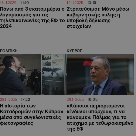
11:10
10:19
18.11.2025
14.11.2025
Πάνω από 3 εκατομμύρια ο
Στρατεύσιμοι: Μόνο μέσω
λογαριασμός για τις
κυβερνητικής πύλης η
τηλεπικοινωνίες της ΕΦ το
υποβολή δήλωσης
2024
στοιχείων
ΠΟΛΙΤΙΚΗ
ΚΥΠΡΟΣ
17:22
16:05
28.11.2025
26.11.2025
Η «Ιστορία των
«Kάποιοι περιορισμένοι
Καταδρομών στην Κύπρο»
κίνδυνοι υπάρχουν, τι να
μέσα από συγκλονιστικές
κάνουμε»: Πάλμας για το
φωτογραφίες
ατύχημα με τεθωρακισμένο
της ΕΦ