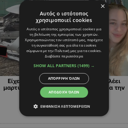
×
Αυτός ο ιστότοπος
χρησιμοποιεί cookies
Αυτός ο ιστότοπος χρησιμοποιεί cookies για
τη βελτίωση της εμπειρίας των χρηστών.
Χρησιμοποιώντας τον ιστότοπό μας, παρέχετε
τη συγκατάθεσή σας για όλα τα cookies
σύμφωνα με την Πολιτική μας για τα cookies.
Διαβάστε περισσότερα
SHOW ALL PARTNERS
(1499) →
ΚΥΠΡΟΣ
ΑΠΌΡΡΙΨΗ ΌΛΩΝ
Είχε επιβάτη στο πορτ μπαγκάζ; Τι λέει
μαρτυρία για το θανατηφόρο με θύμα την
ΑΠΟΔΟΧΉ ΌΛΩΝ
20χρονη Ειρήνη
ΕΜΦΆΝΙΣΗ ΛΕΠΤΟΜΕΡΕΙΏΝ