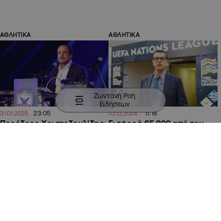
ΑΘΛΗΤΙΚΑ
ΑΘΛΗΤΙΚΑ
Ζωντανή Ροή
Ειδήσεων
23:05
11:16
31.01.2025
02.12.2024
Προέδρος Χριστοδουλίδης:
Εισφορά €5.000 από τον
Αναβάθμιση του «Αντώνης
Ππεκρή στο πρόγραμμα
Παπαδόπουλος» και
1911 supporters
εισφορά €75.000 στην
Ανόρθωση
ΚΥΠΡΟΣ
ΑΘΛΗΤΙΚΑ