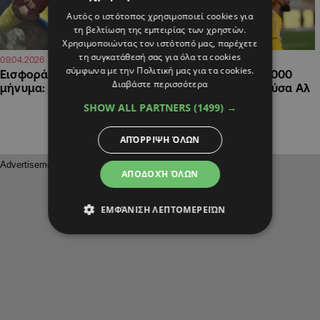
Αυτός ο ιστότοπος χρησιμοποιεί cookies για
τη βελτίωση της εμπειρίας των χρηστών.
Χρησιμοποιώντας τον ιστότοπό μας, παρέχετε
τη συγκατάθεσή σας για όλα τα cookies
07:20
20:45
09.04.2026
08.04.2026
σύμφωνα με την Πολιτική μας για τα cookies.
Εισφορά από τον Σάβιτς με
ΑΠΟΕΛ: Εισφορά €5.000
Διαβάστε περισσότερα
μήνυμα: «Μόνο ΑΠΟΕΛ…»
από τον… πρώην Μούσα Αλ
Τάαμαρι
SHOW ALL PARTNERS
(1499) →
ΑΠΌΡΡΙΨΗ ΌΛΩΝ
ΑΠΟΔΟΧΉ ΌΛΩΝ
ΕΜΦΆΝΙΣΗ ΛΕΠΤΟΜΕΡΕΙΏΝ