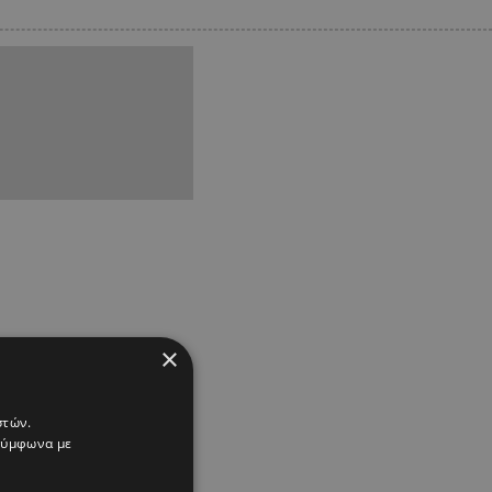
×
στών.
 σύμφωνα με