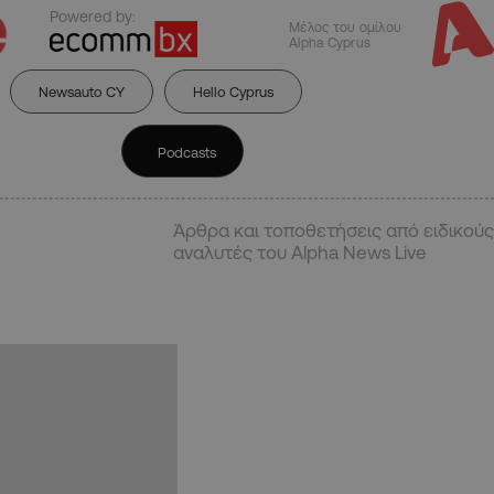
Powered by:
Μέλος του ομίλου
Alpha Cyprus
Newsauto CY
Hello Cyprus
Podcasts
Άρθρα και τοποθετήσεις από ειδικούς
αναλυτές του Alpha News Live