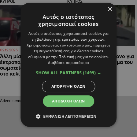
ΚΥΠΡΟΣ
ΚΥΠΡΟΣ
×
Αυτός ο ιστότοπος
χρησιμοποιεί cookies
Αυτός ο ιστότοπος χρησιμοποιεί cookies για
τη βελτίωση της εμπειρίας των χρηστών.
Χρησιμοποιώντας τον ιστότοπό μας, παρέχετε
20:24
21:30
02.12.2025
01.12.2025
τη συγκατάθεσή σας για όλα τα cookies
Άλλη μία σύλληψη για τα
Χειροπέδες σε 30χρονο για
σύμφωνα με την Πολιτική μας για τα cookies.
έκτροπα έξω από το
τα έκτροπα στο οίκημα του
Διαβάστε περισσότερα
σωματείο του Απόλλωνα,
Απόλλωνα
SHOW ALL PARTNERS
(1499) →
στο κελί 24χρονος
ΑΠΌΡΡΙΨΗ ΌΛΩΝ
ΑΠΟΔΟΧΉ ΌΛΩΝ
ΕΜΦΆΝΙΣΗ ΛΕΠΤΟΜΕΡΕΙΏΝ