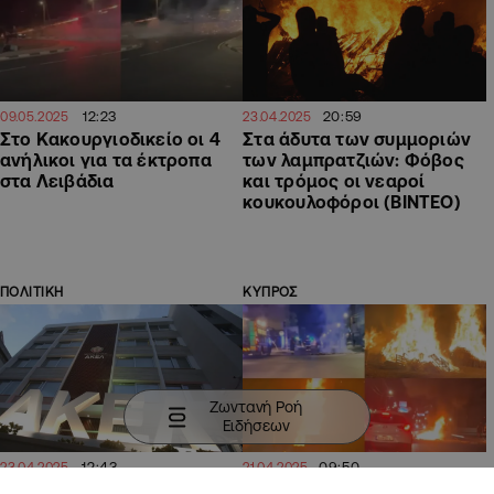
12:23
20:59
09.05.2025
23.04.2025
Στο Κακουργιοδικείο οι 4
Στα άδυτα των συμμοριών
ανήλικοι για τα έκτροπα
των λαμπρατζιών: Φόβος
στα Λειβάδια
και τρόμος οι νεαροί
κουκουλοφόροι (ΒΙΝΤΕΟ)
ΠΟΛΙΤΙΚΗ
ΚΥΠΡΟΣ
Ζωντανή Ροή
Ειδήσεων
12:43
09:50
23.04.2025
21.04.2025
«Ανίκανοι κι ανεύθυνοι»:
Μετά τα έκτροπα του Μ.