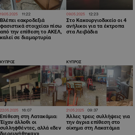
11:22
12:23
19.05.2025
09.05.2025
Βλέπει «ακροδεξιά
Στο Κακουργιοδικείο οι 4
φασιστικά στοιχεία» πίσω
ανήλικοι για τα έκτροπα
από την επίθεση το ΑΚΕΛ,
στα Λειβάδια
καλεί σε διαμαρτυρία
ΚΥΠΡΟΣ
ΚΥΠΡΟΣ
16:07
09:37
22.05.2025
21.05.2025
Επίθεση στη Λατακάμια:
Άλλες τρεις συλλήψεις για
Έίχαν άλλοθι οι
την άγρια επίθεση στο
συλληφθέντες, αλλά «δεν
οίκημα στη Λακατάμια
διερευνήθηκαν»