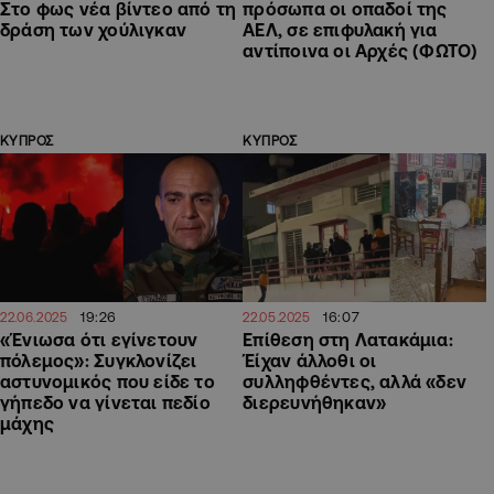
Στο φως νέα βίντεο από τη
πρόσωπα οι οπαδοί της
δράση των χούλιγκαν
ΑΕΛ, σε επιφυλακή για
αντίποινα οι Αρχές (ΦΩΤΟ)
ΚΥΠΡΟΣ
ΚΥΠΡΟΣ
19:26
16:07
22.06.2025
22.05.2025
«Ένιωσα ότι εγίνετουν
Επίθεση στη Λατακάμια:
πόλεμος»: Συγκλονίζει
Έίχαν άλλοθι οι
αστυνομικός που είδε το
συλληφθέντες, αλλά «δεν
γήπεδο να γίνεται πεδίο
διερευνήθηκαν»
μάχης