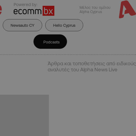
Powered by:
Μέλος του ομίλου
Alpha Cyprus
Newsauto CY
Hello Cyprus
Podcasts
Άρθρα και τοποθετήσεις από ειδικούς
αναλυτές του Alpha News Live