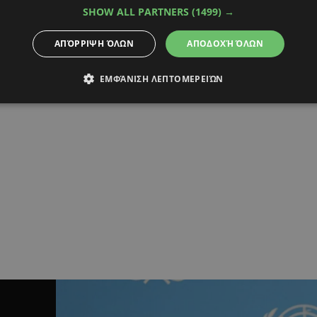
on 2018:Όλα όσα έγιναν
SHOW ALL PARTNERS
(1499) →
 τις κάμερες και δεν
ποτέ (ΒΙΝΤΕΟ)
ΑΠΌΡΡΙΨΗ ΌΛΩΝ
ΑΠΟΔΟΧΉ ΌΛΩΝ
ική Ελένη Φουρέιρα, ο θρίαμβος και η
ότατη στάση
ΕΜΦΆΝΙΣΗ ΛΕΠΤΟΜΕΡΕΙΏΝ