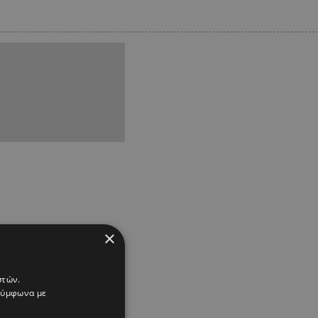
×
στών.
 σύμφωνα με