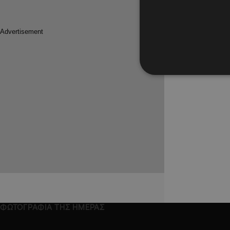
Eurovisi
πίσω από
μάθαμε 
Η πραγματ
διακριτικ
ΦΩΤΟΓΡΑΦΙΑ ΤΗΣ ΗΜΕΡΑΣ