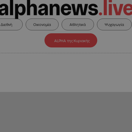
Διεθνή
Οικονομία
Αθλητικά
Ψυχαγωγία
ALPHA της Κυριακής