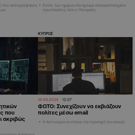
ς που καταγράφηκαν,
Εντός των ημερών θα έχουμε επικαιροποιημένο
μος
πρωτόκολλο, λέει η Υπουργός
ΚΥΠΡΟΣ
16.09.2024
12:37
ητικών
ΦΩΤΟ: Συνεχίζουν να εκβιάζουν
ς που
πολίτες μέσω email
ι ακριβώς
Η Αστυνομία συστήνει την προσοχή του κοινού
αποστολέας βρίσκεται