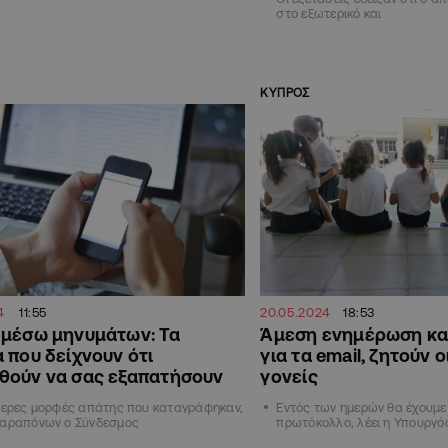
στο εξωτερικό και
ΚΥΠΡΟΣ
4
11:55
20.05.2024
18:53
 μέσω μηνυμάτων: Τα
Άμεση ενημέρωση και
 που δείχνουν ότι
για τα email, ζητούν 
θούν να σας εξαπατήσουν
γονείς
ότερες μορφές απάτης που καταγράφηκαν,
Εντός των ημερών θα έχουμε
παραπόνων ο Σύνδεσμος
πρωτόκολλο, λέει η Υπουργό