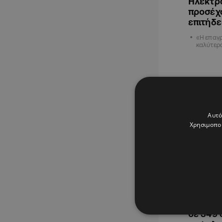
Ηλεκτρο
προσέχο
επιτήδε
«Η επαγρ
καλύτερ
ΚΥΠΡΟΣ
Αυτό
Χρησιμοποι
12.02.2025
Σε μορφ
σε 349 