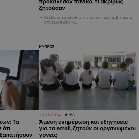
προκάλεσαν πανικό, τι ακριβώς
ό
ζητούσαν
Οι εξετάσεις έδειξαν ότι ο αποστολέας βρίσκεται
στο εξωτερικό και
ΚΥΠΡΟΣ
20.05.2024
18:53
των: Τα
Άμεση ενημέρωση και εξηγήσεις
 ότι
για τα email, ζητούν οι οργανωμένοι
εξαπατήσουν
γονείς