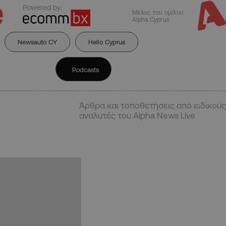
Powered by:
Μέλος του ομίλου
Alpha Cyprus
Newsauto CY
Hello Cyprus
Podcasts
Άρθρα και τοποθετήσεις από ειδικούς
αναλυτές του Alpha News Live