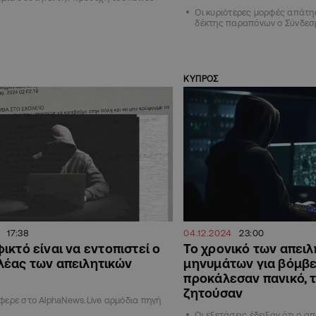
Οι κυριότερες μορφές απάτη
δέκτης παραπόνων ο Σύνδεσ
ΚΥΠΡΟΣ
17:38
04.12.2024
23:00
ικτό είναι να εντοπιστεί ο
Το χρονικό των απειλ
λέας των απειλητικών
μηνυμάτων για βόμβε
προκάλεσαν πανικό, τ
ζητούσαν
ερε στο AlphaNews.Live αρμόδια πηγή
Οι εξετάσεις έδειξαν ότι ο 