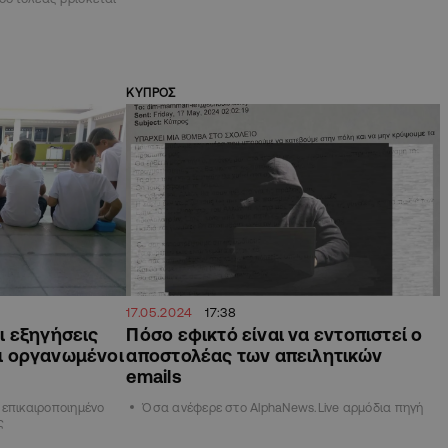
ΚΥΠΡΟΣ
17.05.2024
17:38
 εξηγήσεις
Πόσο εφικτό είναι να εντοπιστεί ο
οι οργανωμένοι
αποστολέας των απειλητικών
emails
 επικαιροποιημένο
Όσα ανέφερε στο AlphaNews.Live αρμόδια πηγή
ς