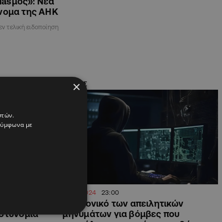
iasμός»: Νέα
όνομα της ΑΗΚ
εν τελική ειδοποίηση
×
ΚΥΠΡΟΣ
στών.
 σύμφωνα με
04.12.2024
23:00
emails
Το χρονικό των απειλητικών
στυνομία
μηνυμάτων για βόμβες που