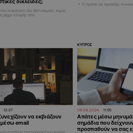
τικές δικλείδες;
Τι πρέπει να προσέξει το κοιν
νται οι έρευνες της Αστυνομίας, καμία
 μέχρι στιγμής από
ΚΥΠΡΟΣ
12:37
06.08.2024
11:55
υνεχίζουν να εκβιάζουν
Απάτες μέσω μηνυμά
 μέσω email
σημάδια που δείχνουν
προσπαθούν να σας 
μία συστήνει την προσοχή του κοινού