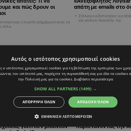
νικές απάτες: Τι να
«Ανεξόφλητος Λογαar
υμε και πώς δρουν οι
απάτη με emails στο 
ιοι
Στέλνουν ειδοποιήσεις για δήθ
και κίνδυνο διακοπής της
ύπνηση και η σωστή ενημέρωση είναι τα
α όπλα
ΚΥΠΡΟΣ
Αυτός ο ιστότοπος χρησιμοποιεί cookies
ς ο ιστότοπος χρησιμοποιεί cookies για τη βελτίωση της εμπειρίας των χρη
ώντας τον ιστότοπό μας, παρέχετε τη συγκατάθεσή σας για όλα τα cookies
την Πολιτική μας για τα cookies.
Διαβάστε περισσότερα
SHOW ALL PARTNERS
(1499) →
ΑΠΌΡΡΙΨΗ ΌΛΩΝ
ΑΠΟΔΟΧΉ ΌΛΩΝ
10:01
31.01.2025
13:10
ΕΜΦΆΝΙΣΗ ΛΕΠΤΟΜΕΡΕΙΏΝ
ή spam το απειλητικό email
Επιτήδειοι στέλνουν 
σχολεία, γιατί δεν μπαίνουν
παριστάνοντας την Α