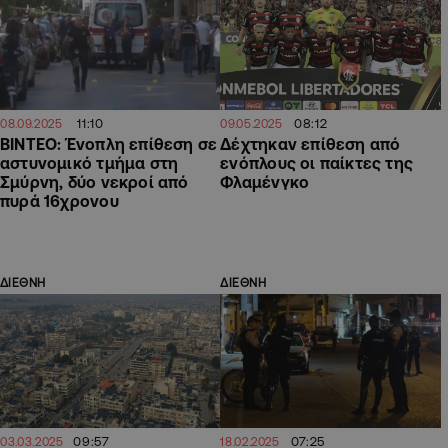
11:10
08:12
08.09.2025
09.05.2025
ΒΙΝΤΕΟ: Ένοπλη επίθεση σε
Δέχτηκαν επίθεση από
αστυνομικό τμήμα στη
ενόπλους οι παίκτες της
Σμύρνη, δύο νεκροί από
Φλαμένγκο
πυρά 16χρονου
ΔΙΕΘΝΗ
ΔΙΕΘΝΗ
09:57
07:25
03.03.2025
18.02.2025