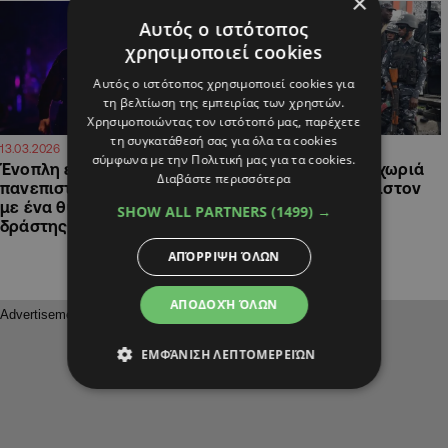
×
Αυτός ο ιστότοπος
χρησιμοποιεί cookies
Αυτός ο ιστότοπος χρησιμοποιεί cookies για
τη βελτίωση της εμπειρίας των χρηστών.
Χρησιμοποιώντας τον ιστότοπό μας, παρέχετε
τη συγκατάθεσή σας για όλα τα cookies
07:28
09:48
13.03.2026
15.02.2026
σύμφωνα με την Πολιτική μας για τα cookies.
Ένοπλη επίθεση σε
Ένοπλη επίθεση σε χωριά
Διαβάστε περισσότερα
πανεπιστήμιο στη Βιρτζίνια
στη Νιγηρία, τουλάχιστον
με ένα θύμα, νεκρός και ο
46 νεκροί
SHOW ALL PARTNERS
(1499) →
δράστης
ΑΠΌΡΡΙΨΗ ΌΛΩΝ
ΑΠΟΔΟΧΉ ΌΛΩΝ
ΕΜΦΆΝΙΣΗ ΛΕΠΤΟΜΕΡΕΙΏΝ