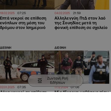
07:25
21:59
18.02.2025
04.02.2025
Επτά νεκροί σε επίθεση
Αλληλεγγύη ΠτΔ στον λαό
ενόπλων στη μέση του
της Σουηδίας μετά τη
δρόμου στον Ισημερινό
φονική επίθεση σε σχολείο
ΔΙΕΘΝΗ
ΔΙΕΘΝΗ
Ζωντανή Ροή
Ειδήσεων
07:35
07:06
02.01.2025
17.12.2024
Δέκα νεκροί σε επίθεση
Μία 15χρονη μαθήτρια πίσω
ένοπλου σε εστιατόριο στο
από την ένοπλη επίθεση σε
Μαυροβούνιο
σχολείο των ΗΠΑ