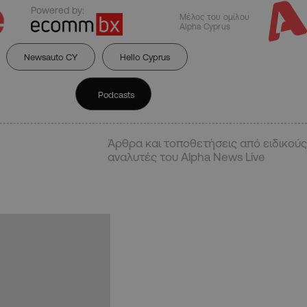
Powered by:
Μέλος του ομίλου
Alpha Cyprus
Newsauto CY
Hello Cyprus
Podcasts
Άρθρα και τοποθετήσεις από ειδικούς
αναλυτές του Alpha News Live