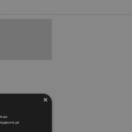
×
στών.
 σύμφωνα με