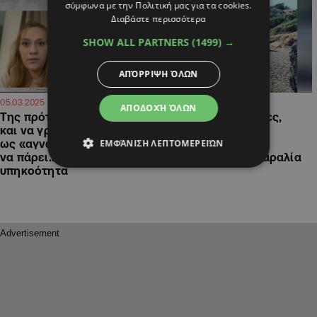
σύμφωνα με την Πολιτική μας για τα cookies.
Διαβάστε περισσότερα
SHOW ALL PARTNERS
(1499) →
ΑΠΌΡΡΙΨΗ ΌΛΩΝ
13:36
11:53
05.03.2025
18.07.2024
ΑΠΟΔΟΧΉ ΌΛΩΝ
Της πρότειναν να χωρίσει
ΦΩΤΟ: Σκηνές, τέντες,
και να γράψει το παιδί της
διπλοκάμπινα και
ΕΜΦΆΝΙΣΗ ΛΕΠΤΟΜΕΡΕΙΏΝ
ως «αγνώστου πατρός» για
φουκούδες σε
να πάρει… κυπριακή
«απαγορευμένη» παραλία
υπηκοότητα