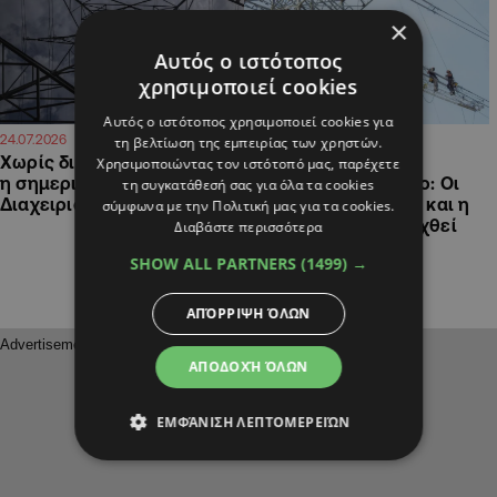
×
Αυτός ο ιστότοπος
χρησιμοποιεί cookies
Αυτός ο ιστότοπος χρησιμοποιεί cookies για
10:02
20:20
24.07.2026
23.07.2026
τη βελτίωση της εμπειρίας των χρηστών.
Χωρίς διακοπές ρεύματος
Το ρεκόρ ζήτησης
Χρησιμοποιώντας τον ιστότοπό μας, παρέχετε
η σημερινή μέρα, εκτιμά ο
«γονάτισε» το δίκτυο: Οι
τη συγκατάθεσή σας για όλα τα cookies
Διαχειριστής Συστήματος
φόβοι για το μέλλον και η
σύμφωνα με την Πολιτική μας για τα cookies.
μάχη για να αποφευχθεί
Διαβάστε περισσότερα
νέο blackout
SHOW ALL PARTNERS
(1499) →
ΑΠΌΡΡΙΨΗ ΌΛΩΝ
ΑΠΟΔΟΧΉ ΌΛΩΝ
ΕΜΦΆΝΙΣΗ ΛΕΠΤΟΜΕΡΕΙΏΝ