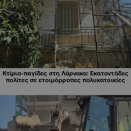
ΚΥΠΡΟΣ
Κτίρια-παγίδες στη Λάρνακα: Εκατοντάδες
πολίτες σε ετοιμόρροπες πολυκατοικίες