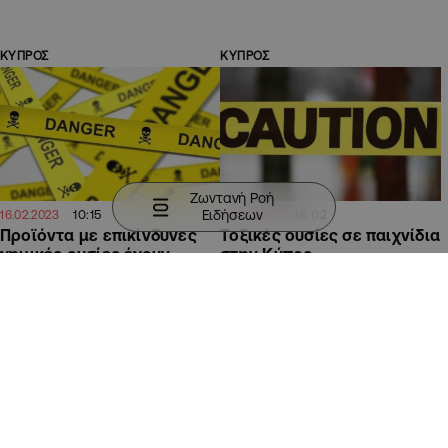
ΚΥΠΡΟΣ
ΚΥΠΡΟΣ
Ζωντανή Ροή
Ειδήσεων
10:15
18:02
16.02.2023
08.02.2023
Προϊόντα με επικίνδυνες
Τοξικές ουσίες σε παιχνίδια
χημικές ουσίες έχουν
στην Κύπρο
εντοπιστεί στην αγορά
ΚΥΠΡΟΣ
ΚΥΠΡΟΣ