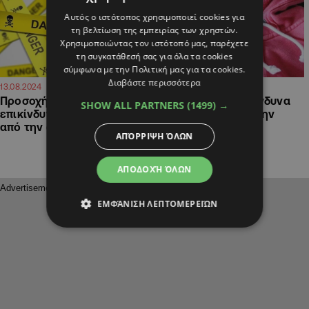
Αυτός ο ιστότοπος χρησιμοποιεί cookies για
τη βελτίωση της εμπειρίας των χρηστών.
Χρησιμοποιώντας τον ιστότοπό μας, παρέχετε
τη συγκατάθεσή σας για όλα τα cookies
σύμφωνα με την Πολιτική μας για τα cookies.
Διαβάστε περισσότερα
15:32
12:35
13.08.2024
12.08.2024
Προσοχή: Αποσύρονται
Αποσύρθηκαν επίκινδυνα
SHOW ALL PARTNERS
(1499) →
επικίνδυνα παιδικά είδη
παιδικά ρούχα από την
από την αγορά
κυπριακή αγορά
ΑΠΌΡΡΙΨΗ ΌΛΩΝ
ΑΠΟΔΟΧΉ ΌΛΩΝ
ΕΜΦΆΝΙΣΗ ΛΕΠΤΟΜΕΡΕΙΏΝ