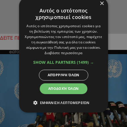
×
Αυτός ο ιστότοπος
χρησιμοποιεί cookies
Αυτός ο ιστότοπος χρησιμοποιεί cookies για
τη βελτίωση της εμπειρίας των χρηστών.
Χρησιμοποιώντας τον ιστότοπό μας, παρέχετε
ΔΕΙΤΕ ΠΕΡΙΣΣΟΤΕΡΑ
τη συγκατάθεσή σας για όλα τα cookies
σύμφωνα με την Πολιτική μας για τα cookies.
ΦΩΤΟΓΡΑΦΙΑ ΤΗΣ ΗΜΕΡΑΣ
Διαβάστε περισσότερα
SHOW ALL PARTNERS
(1499) →
ΑΠΌΡΡΙΨΗ ΌΛΩΝ
ΑΠΟΔΟΧΉ ΌΛΩΝ
ΕΜΦΆΝΙΣΗ ΛΕΠΤΟΜΕΡΕΙΏΝ