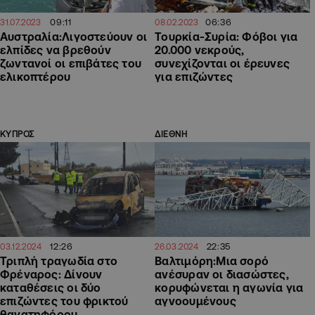
09:11
06:36
31.07.2023
08.02.2023
Αυστραλία:Λιγοστεύουν οι
Τουρκία-Συρία: Φόβοι για
ελπίδες να βρεθούν
20.000 νεκρούς,
ζωντανοί οι επιβάτες του
συνεχίζονται οι έρευνες
ελικοπτέρου
για επιζώντες
ΚΥΠΡΟΣ
ΔΙΕΘΝΗ
12:26
22:35
03.12.2024
26.03.2024
Τριπλή τραγωδία στο
Βαλτιμόρη:Μια σορό
Φρέναρος: Δίνουν
ανέσυραν οι διασώστες,
καταθέσεις οι δύο
κορυφώνεται η αγωνία για
επιζώντες του φρικτού
αγνοουμένους
θανατηφόρου