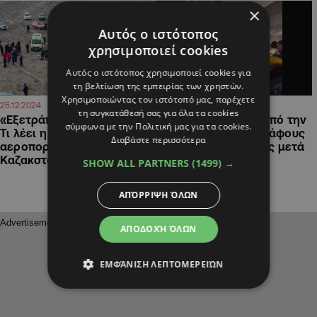
×
Αυτός ο ιστότοπος
χρησιμοποιεί cookies
Αυτός ο ιστότοπος χρησιμοποιεί cookies για
τη βελτίωση της εμπειρίας των χρηστών.
Χρησιμοποιώντας τον ιστότοπό μας, παρέχετε
18:17
16:27
25.12.2024
25.12.2024
τη συγκατάθεσή σας για όλα τα cookies
«Εξετράπη λόγω ομίχλης»:
Καζακστάν: Βίντεο από την
σύμφωνα με την Πολιτική μας για τα cookies.
Τι λέει η εταιρεία για την
καμπίνα του αεροσκάφους
Διαβάστε περισσότερα
αεροπορική τραγωδία στο
λίγο πριν και αμέσως μετά
Καζακστάν (ΒΙΝΤΕΟ)
τη συντριβή
SHOW ALL PARTNERS
(1499) →
ΑΠΌΡΡΙΨΗ ΌΛΩΝ
ΑΠΟΔΟΧΉ ΌΛΩΝ
ΕΜΦΆΝΙΣΗ ΛΕΠΤΟΜΕΡΕΙΏΝ