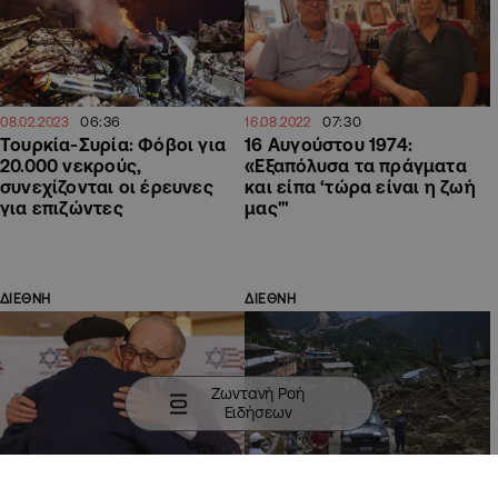
06:36
07:30
08.02.2023
16.08.2022
Τουρκία-Συρία: Φόβοι για
16 Αυγούστου 1974:
20.000 νεκρούς,
«Εξαπόλυσα τα πράγματα
συνεχίζονται οι έρευνες
και είπα ‘τώρα είναι η ζωή
για επιζώντες
μας'"
ΔΙΕΘΝΗ
ΔΙΕΘΝΗ
Ζωντανή Ροή
Ειδήσεων
07:56
10:15
19.05.2022
12.04.2022