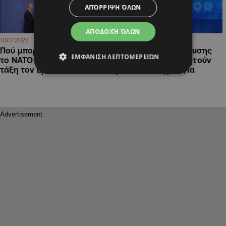
ΑΠΌΡΡΙΨΗ ΌΛΩΝ
ΑΠΟΔΟΧΉ ΌΛΩΝ
10:25
20:24
10.07.2022
30.06.2022
Πού μπορεί να «πατήσει»
Οργή της αντιπολίτευσης
ΕΜΦΆΝΙΣΗ ΛΕΠΤΟΜΕΡΕΙΏΝ
το ΝΑΤΟ για να βάλει σε…
για τον Ερντογάν, ζητούν
τάξη τον Ερντογάν
πράξεις και όχι λόγια