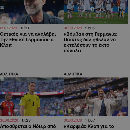
13:10
19:05
01.07.2026
30.06.2026
Θετικός για να αναλάβει
«Βόμβα» στη Γερμανία:
την Εθνική Γερμανίας ο
Παίκτες δεν ήθελαν να
Κλοπ
εκτελέσουν το έκτο
πέναλτι
ΑΘΛΗΤΙΚΑ
ΑΘΛΗΤΙΚΑ
17:23
14:07
30.06.2026
30.06.2026
Αποσύρεται ο Νόιερ από
«Καρφιά» Κλοπ για το