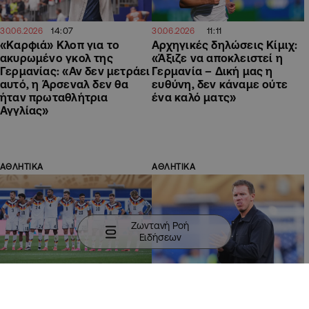
14:07
11:11
30.06.2026
30.06.2026
«Καρφιά» Κλοπ για το
Αρχηγικές δηλώσεις Κίμιχ:
ακυρωμένο γκολ της
«Άξιζε να αποκλειστεί η
Γερμανίας: «Αν δεν μετράει
Γερμανία – Δική μας η
αυτό, η Άρσεναλ δεν θα
ευθύνη, δεν κάναμε ούτε
ήταν πρωταθλήτρια
ένα καλό ματς»
Αγγλίας»
ΑΘΛΗΤΙΚΑ
ΑΘΛΗΤΙΚΑ
Ζωντανή Ροή
Ειδήσεων
10:15
08:43
30.06.2026
30.06.2026
Έσπασε το αήττητο 44
Νάγκελσμαν: «Σκάνδαλο η
ετών της Γερμανίας σε
ακύρωση του γκολ μας-Δεν