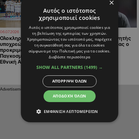
×
Αυτός ο ιστότοπος
χρησιμοποιεί cookies
Αυτός ο ιστότοπος χρησιμοποιεί cookies για
09:12
13:14
06.07.2026
05.07.2026
τη βελτίωση της εμπειρίας των χρηστών.
Ολοκληρώνει τις
Βόμβα: Νέος προπονητής
Χρησιμοποιώντας τον ιστότοπό μας, παρέχετε
υποχρεώσεις της στα
στην εθνική Γερμανίας ο
τη συγκατάθεσή σας για όλα τα cookies
προκριματικά του
Κλοπ
σύμφωνα με την Πολιτική μας για τα cookies.
Παγκοσμίου Κυπέλλου η
Διαβάστε περισσότερα
Εθνική Ανδρών
SHOW ALL PARTNERS
(1499) →
ΑΠΌΡΡΙΨΗ ΌΛΩΝ
ΑΠΟΔΟΧΉ ΌΛΩΝ
ΕΜΦΆΝΙΣΗ ΛΕΠΤΟΜΕΡΕΙΏΝ