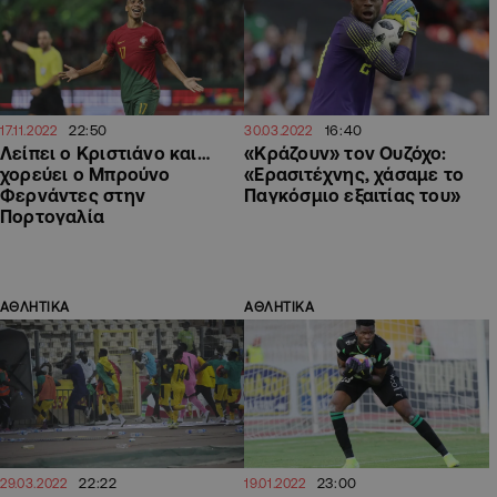
22:50
16:40
17.11.2022
30.03.2022
Λείπει ο Κριστιάνο και…
«Κράζουν» τον Ουζόχο:
χορεύει ο Μπρούνο
«Ερασιτέχνης, χάσαμε το
Φερνάντες στην
Παγκόσμιο εξαιτίας του»
Πορτογαλία
ΑΘΛΗΤΙΚΑ
ΑΘΛΗΤΙΚΑ
22:22
23:00
29.03.2022
19.01.2022