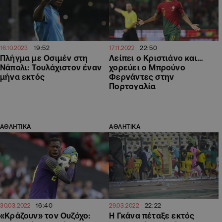
19:52
22:50
16.10.2023
17.11.2022
Πλήγμα με Οσιμέν στη
Λείπει ο Κριστιάνο και…
Νάπολι: Τουλάχιστον έναν
χορεύει ο Μπρούνο
μήνα εκτός
Φερνάντες στην
Πορτογαλία
ΑΘΛΗΤΙΚΑ
ΑΘΛΗΤΙΚΑ
16:40
22:22
30.03.2022
29.03.2022
«Κράζουν» τον Ουζόχο:
Η Γκάνα πέταξε εκτός