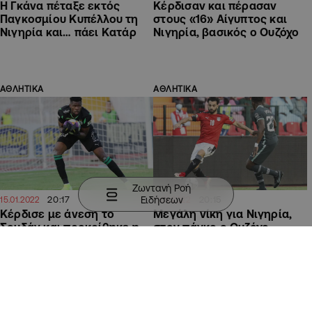
Η Γκάνα πέταξε εκτός
Κέρδισαν και πέρασαν
Παγκοσμίου Κυπέλλου τη
στους «16» Αίγυπτος και
Νιγηρία και… πάει Κατάρ
Νιγηρία, βασικός ο Ουζόχο
ΑΘΛΗΤΙΚΑ
ΑΘΛΗΤΙΚΑ
Ζωντανή Ροή
Ειδήσεων
20:17
20:15
15.01.2022
11.01.2022
Κέρδισε με άνεση το
Μεγάλη νίκη για Νιγηρία,
Σουδάν και προκρίθηκε η
στον πάγκο ο Ουζόχο
Νιγηρία, έμεινε στον πάγκο
(ΒΙΝΤΕΟ)
ο Ουζόχο
ΑΘΛΗΤΙΚΑ
ΑΘΛΗΤΙΚΑ