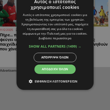
Αυτός ο ιστότοπος
χρησιμοποιεί cookies
Αυτός ο ιστότοπος χρησιμοποιεί cookies για
τη βελτίωση της εμπειρίας των χρηστών.
Χρησιμοποιώντας τον ιστότοπό μας, παρέχετε
τη συγκατάθεσή σας για όλα τα cookies
20:55
14:37
11.12.2025
12.11.2025
σύμφωνα με την Πολιτική μας για τα cookies.
Πήρε… πρόσκληση και
Χαμός στην εθνική
Διαβάστε περισσότερα
φεύγει ο Ουζόχο – Τα
Νιγηρίας: Οι διεθνείς
παιχνίδια της Ομόνοιας
αρνούνται να προπονηθούν
SHOW ALL PARTNERS
(1499) →
που χάνει
ενόψει Γκαμπόν
ΑΠΌΡΡΙΨΗ ΌΛΩΝ
ΑΠΟΔΟΧΉ ΌΛΩΝ
ΕΜΦΆΝΙΣΗ ΛΕΠΤΟΜΕΡΕΙΏΝ