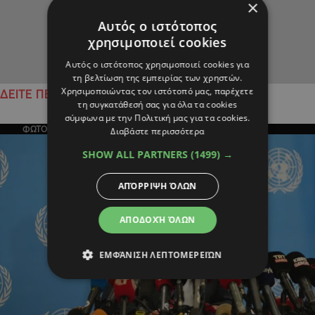
×
Αυτός ο ιστότοπος
χρησιμοποιεί cookies
Αυτός ο ιστότοπος χρησιμοποιεί cookies για
τη βελτίωση της εμπειρίας των χρηστών.
Χρησιμοποιώντας τον ιστότοπό μας, παρέχετε
ΔΕΙΤΕ ΠΕΡΙΣΣΟΤΕΡΑ
τη συγκατάθεσή σας για όλα τα cookies
σύμφωνα με την Πολιτική μας για τα cookies.
ΦΩΤΟΓΡΑΦΙΑ ΤΗΣ ΗΜΕΡΑΣ
Διαβάστε περισσότερα
SHOW ALL PARTNERS
(1499) →
ΑΠΌΡΡΙΨΗ ΌΛΩΝ
ΑΠΟΔΟΧΉ ΌΛΩΝ
ΕΜΦΆΝΙΣΗ ΛΕΠΤΟΜΕΡΕΙΏΝ